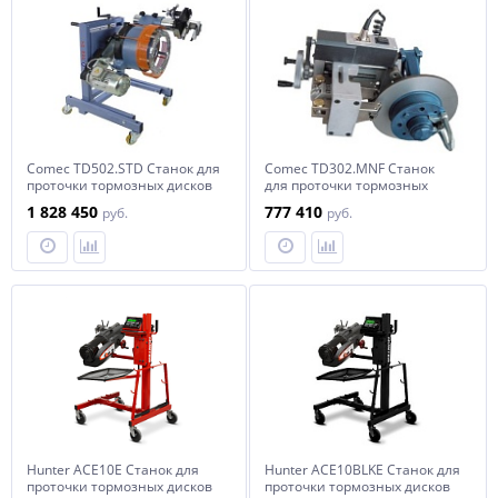
Comec TD502.STD Станок для
Comec TD302.MNF Станок
проточки тормозных дисков
для проточки тормозных
грузовых автомобилей без
дисков легковых
1 828 450
777 410
руб.
руб.
снятия
автомобилей без снятия
Hunter ACE10E Станок для
Hunter ACE10BLKE Станок для
проточки тормозных дисков
проточки тормозных дисков