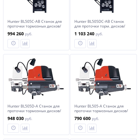
Hunter BL505С-AB Cтанок для
Hunter BL505DС-AB Cтанок
проточки тормозных дисков/
для проточки торм. дисков/
барабанов и маховиков,
бараб. и махов., цифр.
994 260
1 103 240
руб.
руб.
кожух, верстак
индикатор, кожух, верстак
Hunter BL505D-A Cтанок для
Hunter BL505-A Cтанок для
проточки тормозных дисков/
проточки тормозных дисков/
барабанов и маховиков,
барабанов и маховиков,
948 030
790 600
руб.
руб.
цифровой индикатор
базов. аксессуары