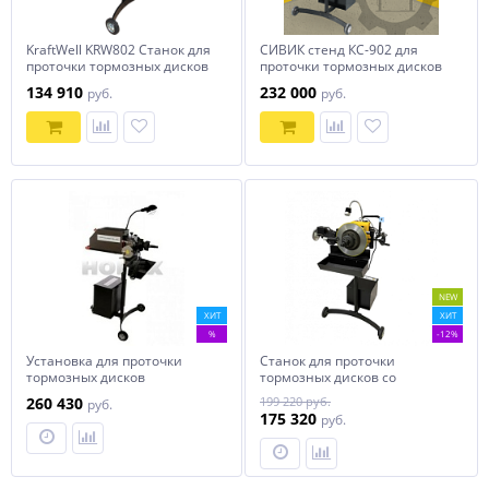
KraftWell KRW802 Станок для
СИВИК стенд КС-902 для
проточки тормозных дисков
проточки тормозных дисков
легковых автомобилей без
со снятием и без снятия
134 910
232 000
руб.
руб.
снятия
NEW
ХИТ
ХИТ
%
-12%
Установка для проточки
Станок для проточки
тормозных дисков
тормозных дисков со
автомобилей Horex HZ
снятием и без Horex HZ
260 430
199 220 руб.
руб.
18.302
18.302P
175 320
руб.