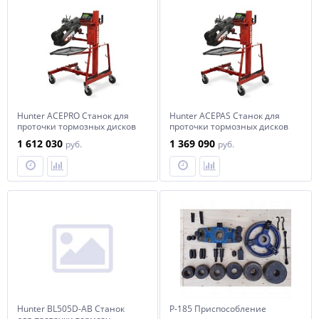
Hunter ACEPRO Станок для
Hunter ACEPAS Станок для
проточки тормозных дисков
проточки тормозных дисков
пассажирских автомобилей
пассажирских автомобилей
1 612 030
1 369 090
руб.
руб.
и пикапов
и пикапов
Hunter BL505D-AB Cтанок
Р-185 Приспособление