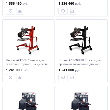
пассажирских автомобилей
пасс. автомобилей и пикапов
1 336 460
1 336 460
руб.
руб.
и пикапов (TOUCHSCREEN)
(Черный, TOUCHSCR)
Hunter ACE00E Станок для
Hunter ACE00BLKE Станок для
проточки тормозных дисков
проточки тормозных дисков
пасс. автомобилей и
пасс. автомобилей и пикапов
1 241 000
1 241 000
руб.
руб.
пикапов (Красный)
(Черный)