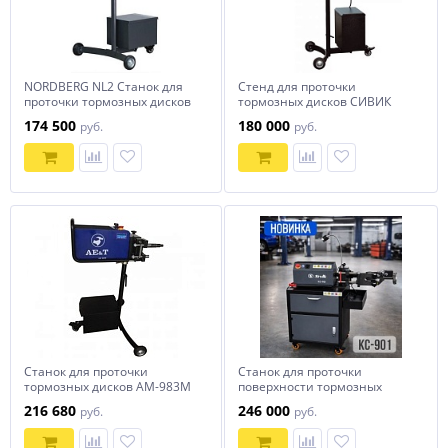
NORDBERG NL2 Станок для
Стенд для проточки
проточки тормозных дисков
тормозных дисков СИВИК
без снятия NL2
КС-802 без снятия с
174 500
180 000
руб.
руб.
автомобиля
Станок для проточки
Станок для проточки
тормозных дисков AM-983M
поверхности тормозных
AE&T
дисков и барабанов со
216 680
246 000
руб.
руб.
снятием КС-901