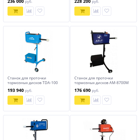
236 000
228 200
руб.
руб.
Станок для проточки
Станок для проточки
тормозных дисков TDA-100
тормозных дисков AM-8700M
(без снятия диска)
AE&T без снятия с
193 940
176 690
руб.
руб.
Trommelberg
автомобиля