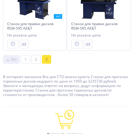
ХИТ
Станок для правки дисков
Станок для правки дисков
RSM-595 AE&T
RSM-585 AE&T
Не указана цена
Не указана цена
← Ctrl
1
2
3
В интернет-магазине Все для СТО можно купить Станки для проточки
тормозных дисков недорого по цене от 1950 до 3235730 рублей.
Звоните и менеджеры ответят на вопросы, дадут информацию по
характеристикам. Станки для проточки тормозных дисков по
стоимости от производителя - более 50 товаров в каталоге!