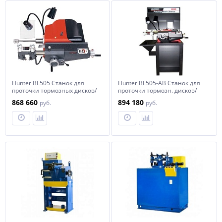
Hunter BL505 Cтанок для
Hunter BL505-AВ Cтанок для
проточки тормозных дисков/
проточки тормозн. дисков/
барабанов и маховиков,
бараб. и маховиков, базов.
868 660
894 180
руб.
руб.
расшир. аксессуары
аксессуары, верстак