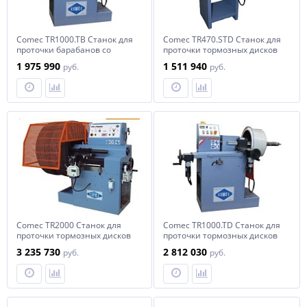
Comec TR1000.TB Станок для
Comec TR470.STD Станок для
проточки барабанов со
проточки тормозных дисков
снятием
и барабанов легковых
1 975 990
1 511 940
руб.
руб.
автомобилей со снятием
Comec TR2000 Станок для
Comec TR1000.TD Станок для
проточки тормозных дисков
проточки тормозных дисков
и барабанов со снятием
и барабанов со снятием
3 235 730
2 812 030
руб.
руб.