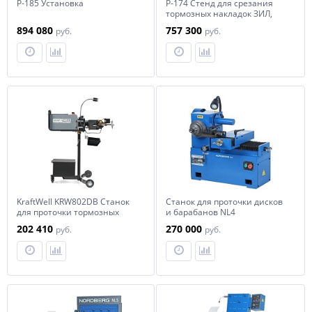
Р-185 Установка
Р-174 Стенд для срезания
тормозных накладок ЗИЛ,
КАМАЗ, ЛИАЗ, МАЗ.
894 080
757 300
руб.
руб.
KraftWell KRW802DB Станок
Станок для проточки дисков
для проточки тормозных
и барабанов NL4
дисков и барабанов со
202 410
270 000
руб.
руб.
снятием и без