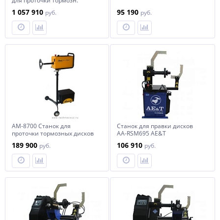
для проточки тормозн.
дисков/бараб. и маховиков,
1 057 910
95 190
руб.
руб.
цифровой индикатор,
верстак
AM-8700 Станок для
Станок для правки дисков
проточки тормозных дисков
АА-RSM695 AE&T
без снятия
189 900
106 910
руб.
руб.