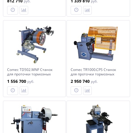
812 710
1 339 810
руб.
руб.
снятия
автомобилей со снятием
Comec TD502.MNF Станок
Comec TR1000.CPS Станок
для проточки тормозных
для проточки тормозных
дисков грузовых
дисков и барабанов со
1 556 700
2 950 740
руб.
руб.
автомобилей без снятия
снятием