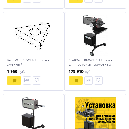
KraftWell KRWTG-03 Резец
KraftWell KRW802D Станок
сменный
для проточки тормозных
дисков легковых
1 950
179 910
руб.
руб.
автомобилей со снятием и
без