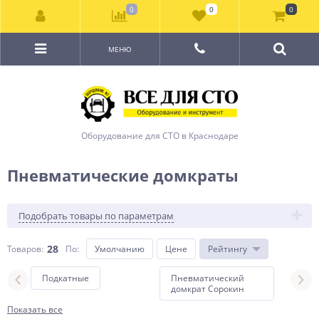
0
0
0
МЕНЮ
Оборудование для СТО в Краснодаре
Пневматические домкраты
Подобрать товары по параметрам
28
Товаров:
По
:
Умолчанию
Цене
Рейтингу
Подкатные
Пневматический
Пне
домкрат Сорокин
домк
Показать все