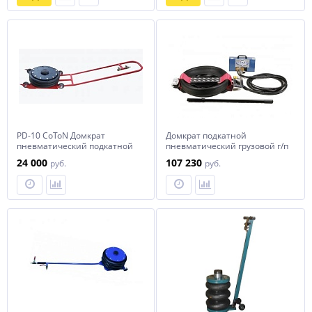
PD-10 СoToN Домкрат
Домкрат подкатной
пневматический подкатной
пневматический грузовой г/п
10 тонн
20т LIFT BAG (лифт бэг)
24 000
107 230
руб.
руб.
RDB20A GAITHER