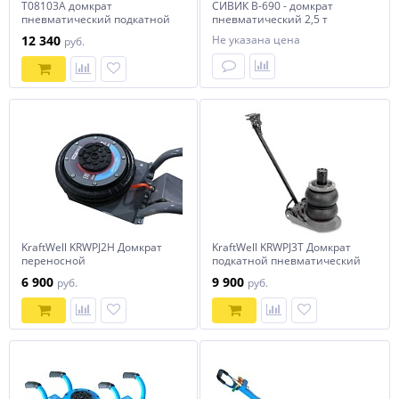
T08103A домкрат
СИВИК В-690 - домкрат
пневматический подкатной
пневматический 2,5 т
г/п 3 т
12 340
Не указана цена
руб.
KraftWell KRWPJ2H Домкрат
KraftWell KRWPJ3T Домкрат
переносной
подкатной пневматический
пневматический г/п 2000 кг.
г/п 3000 кг.
6 900
9 900
руб.
руб.