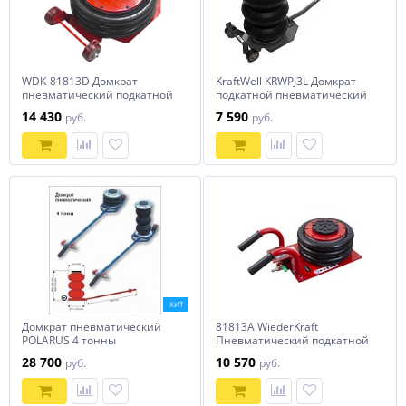
WDK-81813D Домкрат
KraftWell KRWPJ3L Домкрат
пневматический подкатной
подкатной пневматический
г/п 5 т, 150-440 мм, с
г/п 3000 кг.
14 430
7 590
руб.
руб.
регулировкой угла наклона
рукояти, WiederKraft
ХИТ
Домкрат пневматический
81813A WiederKraft
POLARUS 4 тонны
Пневматический подкатной
домкрат 3 тонны
28 700
10 570
руб.
руб.