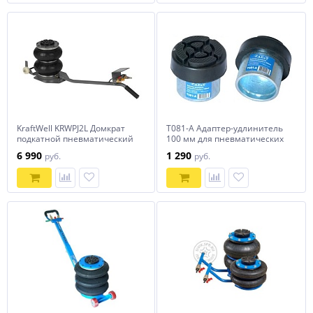
KraftWell KRWPJ2L Домкрат
T081-A Адаптер-удлинитель
подкатной пневматический
100 мм для пневматических
г/п 2000 кг.
домкратов AE&T
6 990
1 290
руб.
руб.