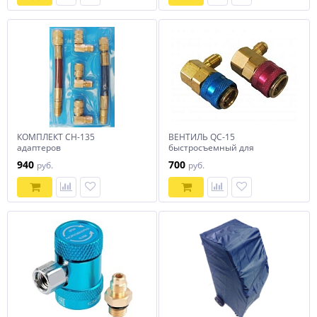
КОМПЛЕКТ CH-135
ВЕНТИЛЬ QC-15
адаптеров
быстросъемный для
автокондиционеров (под
940
700
руб.
руб.
углом 90, резьба 1/4 SAE
наружн. в компл. 2 шт)