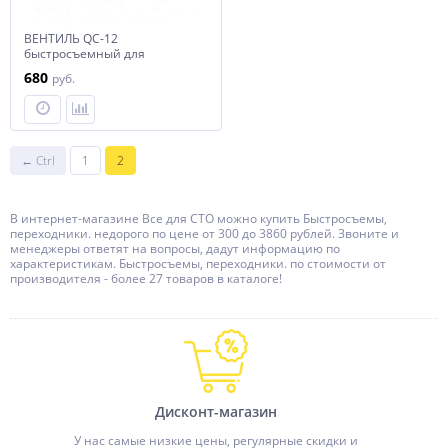
ВЕНТИЛЬ QC-12
быстросъемный для
автокондиционеров
680
руб.
(прямой, резьба 1/4 SAE
наружн. в компл. 2 шт)
← Ctrl
1
2
В интернет-магазине Все для СТО можно купить Быстросъемы,
переходники. недорого по цене от 300 до 3860 рублей. Звоните и
менеджеры ответят на вопросы, дадут информацию по
характеристикам. Быстросъемы, переходники. по стоимости от
производителя - более 27 товаров в каталоге!
Дисконт-магазин
У нас самые низкие цены, регулярные скидки и