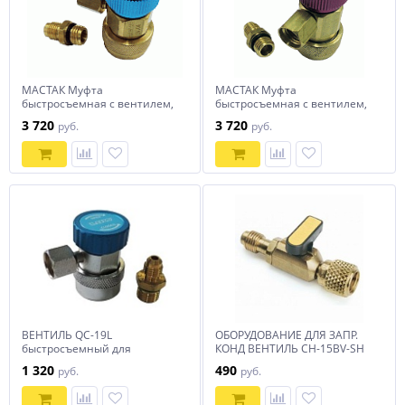
МАСТАК Муфта
МАСТАК Муфта
быстросъемная с вентилем,
быстросъемная с вентилем,
низкого давления, фреон
высокого давления, фреон
3 720
3 720
руб.
руб.
R1234yf
R1234yf
ВЕНТИЛЬ QC-19L
ОБОРУДОВАНИЕ ДЛЯ ЗАПР.
быстросъемный для
КОНД ВЕНТИЛЬ CH-15BV-SH
автокондиционеров (под
(F1/4 SAE x M1/4 SAE) мама-
1 320
490
руб.
руб.
углом 90, резьба 1/4 SAE
папа
наружн.) низкого давления