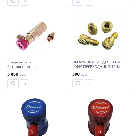
Соединитель
ОБОРУДОВАНИЕ ДЛЯ ЗАПР.
быстросъемный
КОНД ПЕРЕХОДНИК 5/16"M
удлиненный для линий
SAE*1/4"F
3 860
300
руб.
руб.
высокого давления JTC /1