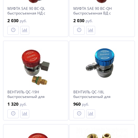
МУФТА SAE 90 BC-QL
МУФТА SAE 90 BC-QH
быстросъемная НД с
быстросъемная ВД с
вентилем А/С 1/4"
вентилем А/С 1/4"
2 030
2 030
руб.
руб.
ВЕНТИЛЬ QC-19H
ВЕНТИЛЬ QC-18L
быстросъемный для
быстросъемный для
автокондиционеров (под
автокондиционеров (под
1 320
960
руб.
руб.
углом 90, резьба 1/4 SAE
углом 90, резьба 1/4 SAE
наружн.) высокое давления
наружн.) низкого давления