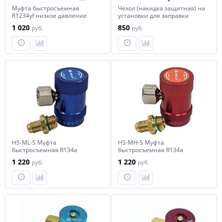
Муфта быстросъемная
Чехол (накидка защитная) на
R1234yf низкое давление
установки для заправки
(синяя)
автомобильных
1 020
850
руб.
руб.
кондиционеров Nordberg
NF22
HS-ML-S Муфта
HS-MH-S Муфта
быстросъемная R134a
быстросъемная R134a
низкое давление (синяя)
высокое давление (красная)
1 220
1 220
руб.
руб.