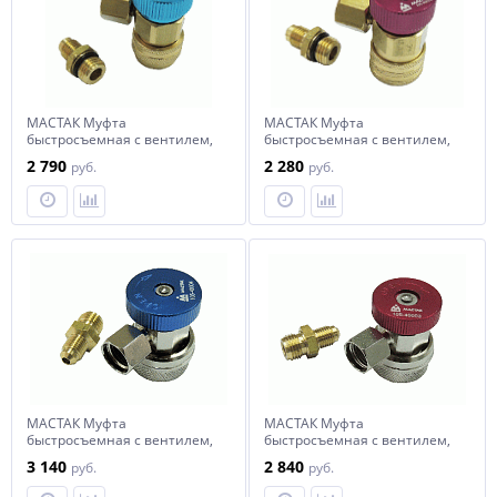
МАСТАК Муфта
МАСТАК Муфта
быстросъемная с вентилем,
быстросъемная с вентилем,
низкого давления, фреон
высокого давления, фреон
2 790
2 280
руб.
руб.
R134a
R134a
МАСТАК Муфта
МАСТАК Муфта
быстросъемная с вентилем,
быстросъемная с вентилем,
низкого давления
высокого давления
3 140
2 840
руб.
руб.