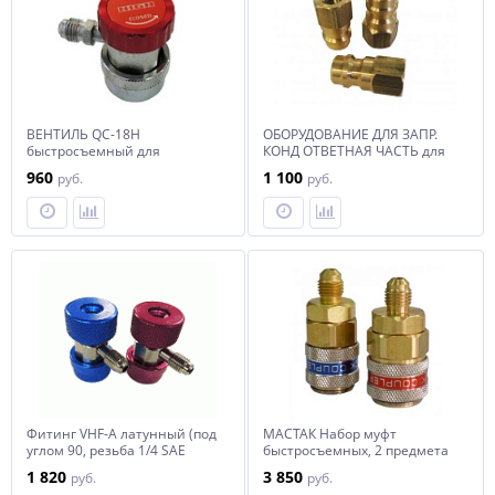
ВЕНТИЛЬ QC-18H
ОБОРУДОВАНИЕ ДЛЯ ЗАПР.
быстросъемный для
КОНД ОТВЕТНАЯ ЧАСТЬ для
автокондиционеров (под
быстросъемного адаптера
960
1 100
руб.
руб.
углом 90, резьба 1/4 SAE
высокого давления
наружн.) высокого давления
Фитинг VHF-A латунный (под
МАСТАК Набор муфт
углом 90, резьба 1/4 SAE
быстросъемных, 2 предмета
наружн.) (2шт.)
1 820
3 850
руб.
руб.