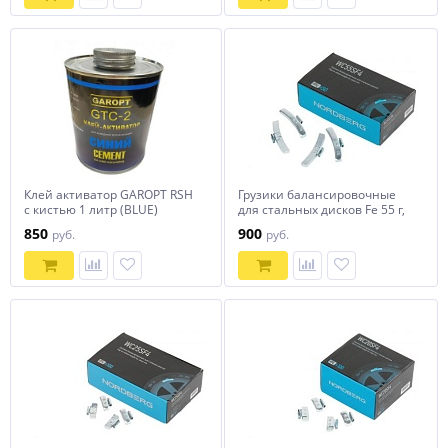
Клей активатор GAROPT RSH
Грузики балансировочные
с кистью 1 литр (BLUE)
для стальных дисков Fe 55 г,
chemistry
50 шт. NORDBERG WC55SF4
850
900
руб.
руб.