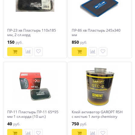
ПР-23 хв Пластырь 110х185
ПР-86 хв Пластырь 245х340
мм, 2 сл.корд
мм
150
850
руб.
руб.
ПР-11 Пластырь ПР-11 65*95
Клей активатор GAROPT RSH
мм 1 сл.корда (10 шт.)
с кистью 1 литр chemistry
40
750
руб.
руб.