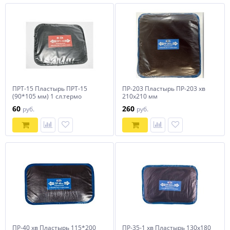
ПРТ-15 Пластырь ПРТ-15
ПР-203 Пластырь ПР-203 хв
(90*105 мм) 1 сл.термо
210х210 мм
60
260
руб.
руб.
ПР-40 хв Пластырь 115*200
ПР-35-1 хв Пластырь 130х180