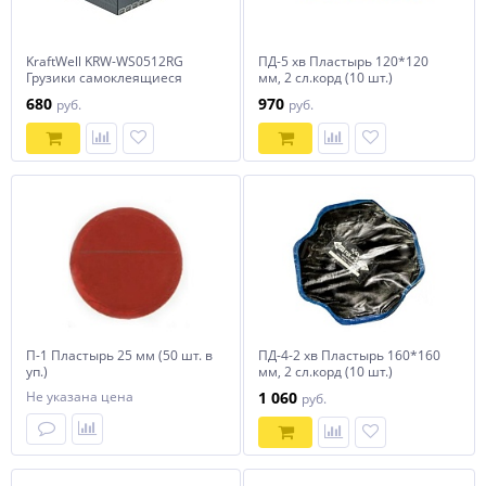
KraftWell KRW-WS0512RG
ПД-5 хв Пластырь 120*120
Грузики самоклеящиеся
мм, 2 сл.корд (10 шт.)
серые 12x5гр., 50 шт.,
680
970
руб.
руб.
закругленные
П-1 Пластырь 25 мм (50 шт. в
ПД-4-2 хв Пластырь 160*160
уп.)
мм, 2 сл.корд (10 шт.)
Не указана цена
1 060
руб.