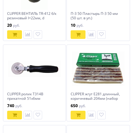
CLIPPER ВЕНТИЛЬ TR-412 б/к
П-3 50 Пластырь П-3 50 мм
резиновый l=22мм, d
(50 шт. в уп.)
отв=11,3мм
20
10
руб.
руб.
CLIPPER ролик T314B
CLIPPER жгут E281 длинный,
прикатной 51x6мм
коричневый 204мм (набор
25шт.)
740
650
руб.
руб.