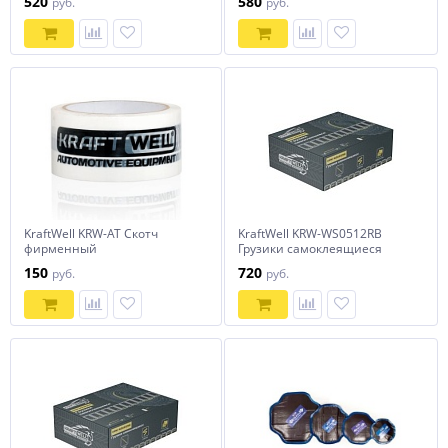
520
580
руб.
руб.
KraftWell KRW-AT Скотч
KraftWell KRW-WS0512RB
фирменный
Грузики самоклеящиеся
черные 12x5гр., 50 шт.,
150
720
руб.
руб.
закругленные