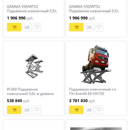
GAMMA 550/WT52
GAMMA 550/WT52
Подъёмник ножничный 5,5т,
Подъёмник ножничный 5,5т,
напольный, подъёмник
напольный, подъёмник
1 906 990
1 906 990
руб.
руб.
второго уровня, под сход-
второго уровня, под сход-
развал 4-х ко
развал 4-х ко
PI 360 Подъемник
Подъемник ножничный г.п.
ножничный 3,6т, в уровень
15т Everlift EE‐HX150
пола
538 840
3 781 830
руб.
руб.