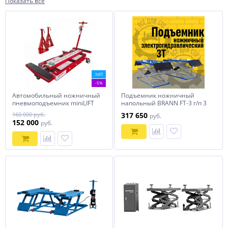
Показать все
ХИТ
-5%
Автомобильный ножничный
Подъемник ножничный
пневмоподъемник miniLIFT
напольный BRANN FT-3 г/п 3
AE100.1 CLASSIC
тонны
160 000 руб.
317 650
руб.
152 000
руб.