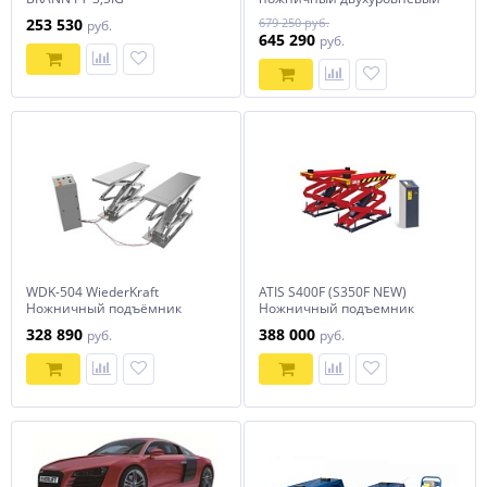
под сход-развал
253 530
679 250 руб.
руб.
645 290
руб.
WDK-504 WiederKraft
ATIS S400F (S350F NEW)
Ножничный подъёмник
Ножничный подъемник
заглубляемый 3,5 тонны
328 890
388 000
руб.
руб.