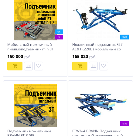
ХИТ
%
ХИТ
Мобильный ножничный
Ножничный подъемник F27
пневмоподъемник miniLIFT
AE&T (220В) мобильный со
ASTRA-PLUS AR100.1
средней высотой подъема
150 000
165 020
руб.
руб.
-5%
Подъемник ножничный
FTWA-4 BRANN Подъемник
BRANN FT-3,5IG
ножничный двухуровневый