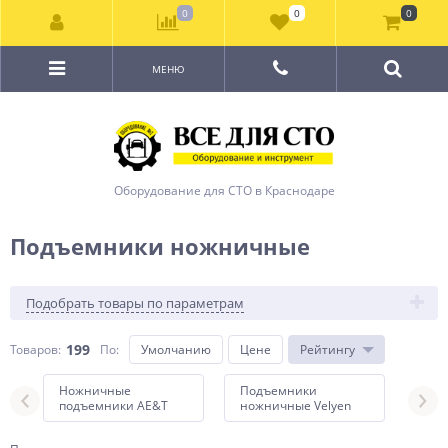
0
0
0
МЕНЮ
Оборудование для СТО в Краснодаре
Подъемники ножничные
Подобрать товары по параметрам
199
Товаров:
По
:
Умолчанию
Цене
Рейтингу
ские
Ножничные
Подъемники
Нож
подъемники AE&T
ножничные Velyen
под