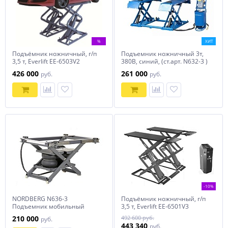
%
ХИТ
Подъёмник ножничный, г/п
Подъемник ножничный 3т,
3,5 т, Everlift EE-6503V2
380В, синий, (ст.арт. N632-3 )
NORDBERG N632-3B
426 000
261 000
руб.
руб.
-10%
NORDBERG N636-3
Подъёмник ножничный, г/п
Подъемник мобильный
3,5 т, Everlift EE-6501V3
мини
210 000
492 600 руб.
руб.
443 340
руб.