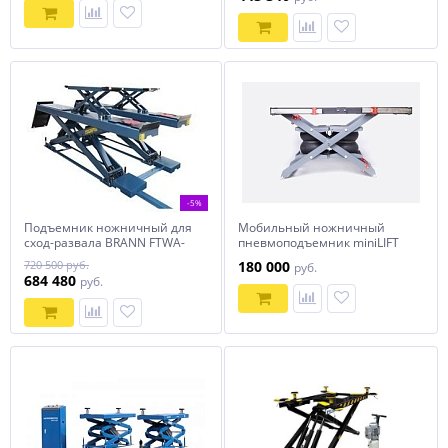
-5%
Подъемник ножничный для
Мобильный ножничный
сход-развала BRANN FTWA-
пневмоподъемник miniLIFT
3,5
MINI X1 AR100.2
720 500 руб.
180 000
руб.
684 480
руб.