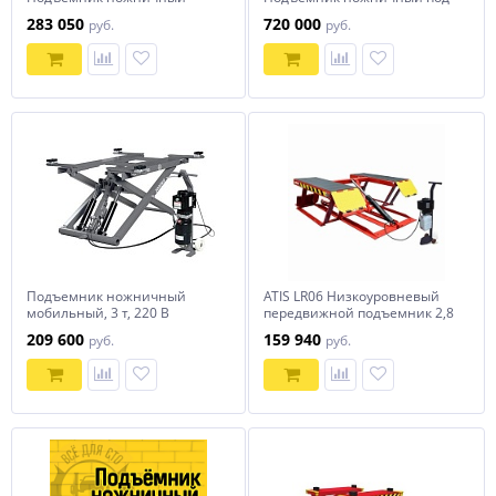
короткий заглубляемый г/п
сход-развал 4 тонн
283 050
720 000
руб.
руб.
3600 кг.
Подъемник ножничный
ATIS LR06 Низкоуровневый
мобильный, 3 т, 220 В
передвижной подъемник 2,8
NORDBERG N630-3G
тонны
209 600
159 940
руб.
руб.