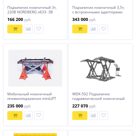
Подъемник ножничный 3т,
Подъемник ножничный 3,5т,
220В NORDBERG n633- 3B
с встроенными адаптерами
для SUV авто, 380В (серый)
166 200
343 000
руб.
руб.
NORDBERG N631-3,5G
Мобильный ножничный
WDK-502 Подъемник
пневмоподъемник miniLIFT
гидравлический ножничный
MINI X1 WASH AR100.2
3000 кг, 105-1000 мм,
235 000
227 070
руб.
руб.
мобильный, 220В WiederKraft