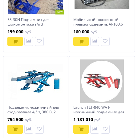
NEW
ES-30N Подъемник для
Мобильный ножничный
шиномонтажа г/п 3т
пневмоподъемник AR100.6
QUADRO
199 000
160 000
руб.
руб.
Подъемник ножничный для
Launch TLT-840 WA F
сход-развала 4,5 т, 380 В, 2
ножничный подъемник для
уровня, аварийное
сход-развала с подъемником
754 500
1 131 010
руб.
руб.
опускание, синий NORDBERG
второго уровня напольный
N635-4,5B_380_H