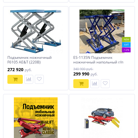
NEW
ХИТ
-12%
Подъемник ножничный
ES-1135N Подъемник
F6105 AE&T (220В)
ножничный напольный г/п
3,5 т
272 920
340 900 руб.
руб.
299 990
руб.