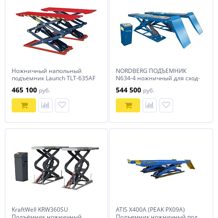
Ножничный напольный
NORDBERG ПОДЪЕМНИК
подъемник Launch TLT-635AF
N634-4 ножничный для сход-
развала, напольный 4 т, 380
465 100
544 500
руб.
руб.
В
KraftWell KRW360SU
ATIS X400A (PEAK PX09A)
Подъёмник ножничный
Подъемник ножничный под