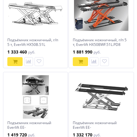
Подъёмник ножничный, г/п
Подъёмник ножничный, г/п 5
5 т, Everlift HX50B.51L
т, Everlift HX50BWF.51L.PD8
1 333 460
1 881 990
руб.
руб.
Подъемник ножничный
Подъёмник ножничный
Everlift EE-
Everlift EE-
6603BWF.48L.42T.E.PD
6603S.51L.50T.E.C.PD
1 419 720
1 332 170
руб.
руб.