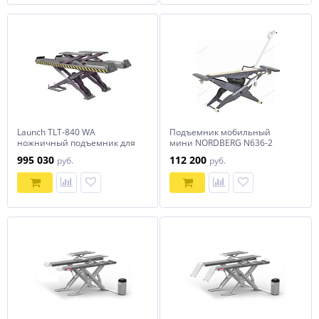
Launch TLT-840 WA
Подъемник мобильный
ножничный подъемник для
мини NORDBERG N636-2
сход-развала с подъемником
995 030
112 200
руб.
руб.
второго уровня
заглубляемый