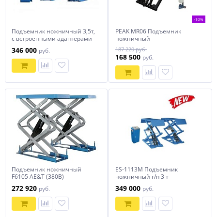
-10%
Подъемник ножничный 3,5т,
PEAK MR06 Подъемник
с встроенными адаптерами
ножничный
для SUV авто, 220В (синий)
электрогидравлический г/п
346 000
187 220 руб.
руб.
NORDBERG N631-3,5B
2,8 тонны
168 500
руб.
Подъемник ножничный
ES-1113M Подъемник
F6105 AE&T (380В)
ножничный г/п 3 т
напольный
272 920
349 000
руб.
руб.