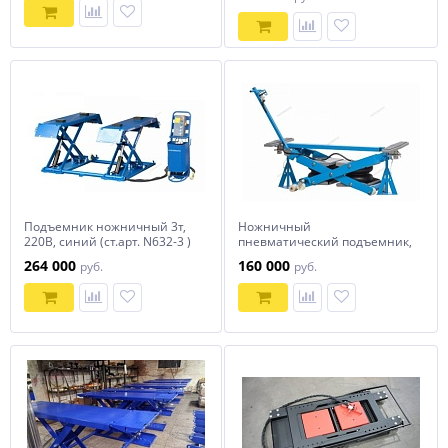
Подъемник ножничный 3т,
Ножничный
220В, синий (ст.арт. N632-3 )
пневматический подъемник,
NORDBERG N632-3B
г/п 2,5 т NORDBERG N636-2,5
264 000
160 000
руб.
руб.