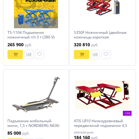
TS-1104 Подъемник
S350F Ножничный (двойные
ножничный г/п 3 т (380 V)
ножницы короткая
платформа) заглубляемый
265 900
320 810
руб.
руб.
подъемник, 3,5 т.
-10%
Подъемник мобильный
ATIS LR10 Низкоуровневый
мини, 1,5 т NORDBERG N636-
передвижной подъемник 4,5
1,5
тонны
85 000
204 620 руб.
руб.
184 160
руб.