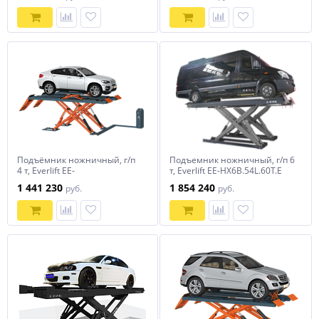
Подъёмник ножничный, г/п
Подъемник ножничный, г/п 6
4 т, Everlift EE‐
т, Everlift EE-HX6B.54L.60T.E
6604BWF.48L.40T.E
1 441 230
1 854 240
руб.
руб.