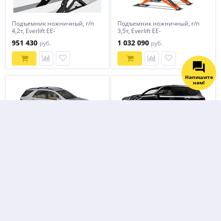
Подъемник ножничный, г/п
Подъемник ножничный, г/п
4,2т, Everlift EE-
3,5т, Everlift EE-
6603S.48L.42T.M.С
LX35S.45L.35T.E
951 430
1 032 090
руб.
руб.
Напишите
нам!
Подъемник ножничный, г/п
Подъёмник ножничный, г/п 4
3,5т, Everlift EE-
т, Everlift EE65A.40T.M
LX35B.45L.35T.E
1 203 530
602 310
руб.
руб.