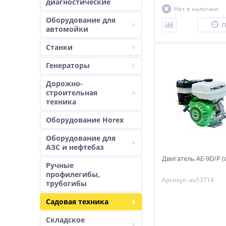
диагностические
Нет в наличии
Оборудование для
П
автомойки
Станки
Генераторы
Дорожно-
строительная
техника
Оборудование Horex
Оборудование для
АЗС и нефтебаз
Двигатель АЕ-9D/Р 
Ручные
профилегибы,
Артикул: au13714
трубогибы
Садовая техника
Складское