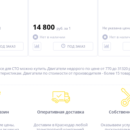
14 800
Не указана це
1
руб.
за 1
Нет в наличии
Нет в нали
ОД ЗАКАЗ
ПОД ЗАКАЗ
ХИТ
-5%
-20%
-15%
се для СТО можно купить Двигатели недорого по цене от 770 до 31320 
ристикам. Двигатели по стоимости от производителя - более 15 товар
Анкерная напольная
ES0500F-4 Пресс
В)
система для легковых
гидравлический ручной/
автомобилей,
ножной, 30 тонн
азин
Оперативная доставка
Собствен
536 750
46 360
коммерческого
руб.
руб.
транспорта, кабин
грузовых автомобилей NS-
565 000 руб.
57 950 руб.
ие цены,
Доставим в Краснодар любой
Оказываем услу
16MA
и акции на
транспортной компанией.
пусконаладке