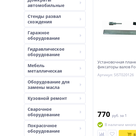
автомобильные
Стенды развал
схождения
Гаражное
оборудование
Гидравлическое
оборудование
Установочная планк
Мебель
фиксаторы валов Fo
металлическая
Артикул: SIST020126
Оборудование для
замены масла
Кузовной ремонт
Сварочное
770
оборудование
руб.
за 1
В наличии много
Покрасочное
оборудование
В