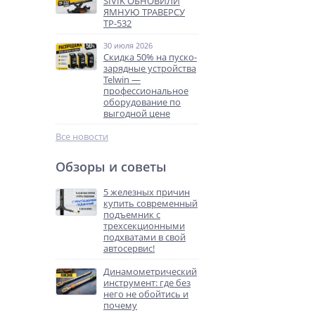
SIVIK ОБНОВИЛИ
ЯМНУЮ ТРАВЕРСУ
ТР-532
30 июля 2026
Скидка 50% на пуско-
зарядные устройства
Telwin —
профессиональное
оборудование по
выгодной цене
Все новости
Обзоры и советы
5 железных причин
купить современный
подъемник с
трехсекционными
подхватами в свой
автосервис!
Динамометрический
инструмент: где без
него не обойтись и
почему