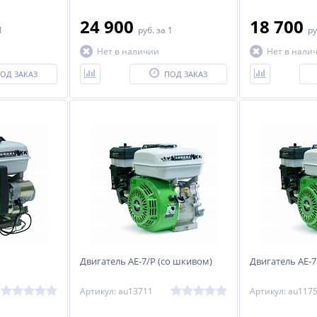
24 900
18 700
1
руб.
за 1
ру
Нет в наличии
Нет в нали
ОД ЗАКАЗ
ПОД ЗАКАЗ
Двигатель АЕ-7/Р (со шкивом)
Двигатель АЕ-7
Артикул: au13711
Артикул: au117