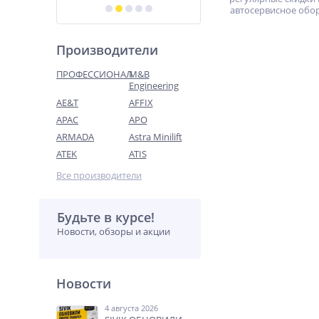
автосервисное обо
Производители
ПРОФЕССИОНАЛ
M&B
Engineering
AE&T
AFFIX
APAC
APO
ARMADA
Astra Minilift
ATEK
ATIS
Все производители
Будьте в курсе!
Новости, обзоры и акции
Новости
4 августа 2026