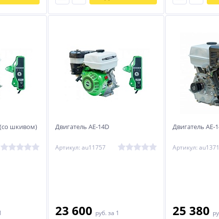
 (со шкивом)
Двигатель АЕ-14D
Двигатель АЕ-1
Артикул: au11757
Артикул: au137
23 600
25 380
1
руб.
за 1
ру