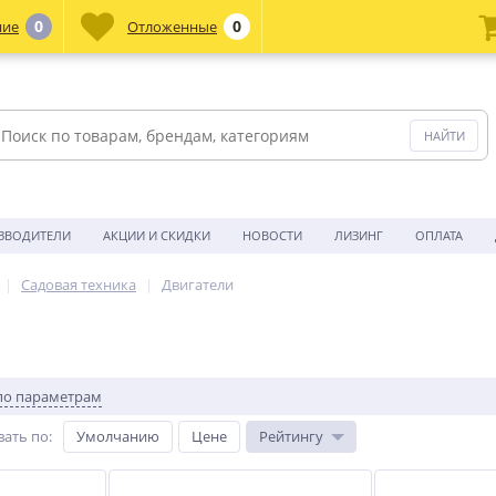
0
0
ние
Отложенные
ЗВОДИТЕЛИ
АКЦИИ И СКИДКИ
НОВОСТИ
ЛИЗИНГ
ОПЛАТА
Садовая техника
Двигатели
по параметрам
вать по
:
Умолчанию
Цене
Рейтингу