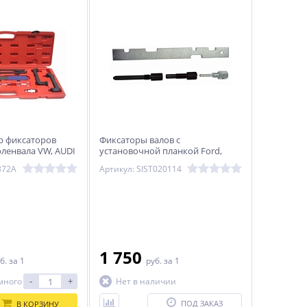
р фиксаторов
Фиксаторы валов с
оленвала VW, AUDI
установочной планкой Ford,
Mazda, Volvo
372A
Артикул: SIST020114
1 750
б.
за 1
руб.
за 1
-
+
много
Нет в наличии
ПОД ЗАКАЗ
В КОРЗИНУ