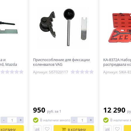
а и
Приспособление для фиксации
KA-8372A Набо
rd, Mazda
коленвалов VAG
распредвала к
TFSI
Артикул: SIST020117
Артикул: SIKA-8
950
12 290
руб.
за 1
ру
-
+
-
+
В наличии много
В наличии 
 КОРЗИНУ
В КОРЗИНУ