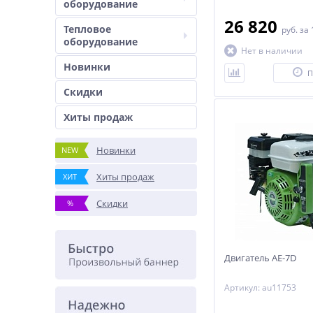
оборудование
26 820
Тепловое
руб.
за 
оборудование
Нет в наличии
Новинки
П
Скидки
Хиты продаж
Новинки
NEW
Хиты продаж
ХИТ
Скидки
%
Двигатель АЕ-7D
Артикул: au11753