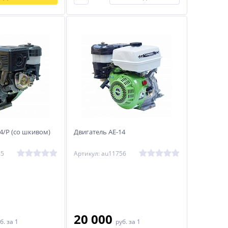
4/Р (со шкивом)
Двигатель АЕ-14
15
Артикул: au11756
20 000
б.
за 1
руб.
за 1