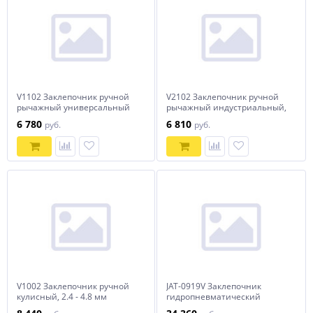
V1102 Заклепочник ручной
V2102 Заклепочник ручной
рычажный универсальный
рычажный индустриальный,
для вытяжных и резьбовых
3.2 - 6.4 мм
6 780
6 810
руб.
руб.
заклепок, 2.4-4.8,
М3,М4,М5,М6
V1002 Заклепочник ручной
JAT-0919V Заклепочник
кулисный, 2.4 - 4.8 мм
гидропневматический
композитный, 2.4 - 4.8 мм