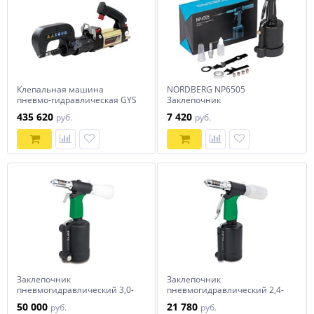
Клепальная машина
NORDBERG NP6505
пневмо-гидравлическая GYS
Заклепочник
GYSPRESS 10T PUSH-PULL
пневматический для
435 620
7 420
руб.
руб.
усилие 10тонн 063853
вытяжных заклепок 2,4 - 6,4
мм
Заклепочник
Заклепочник
пневмогидравлический 3,0-
пневмогидравлический 2,4-
6,4 мм TOPTUL KARA0306
5,0 мм TOPTUL KARA0205B
50 000
21 780
руб.
руб.