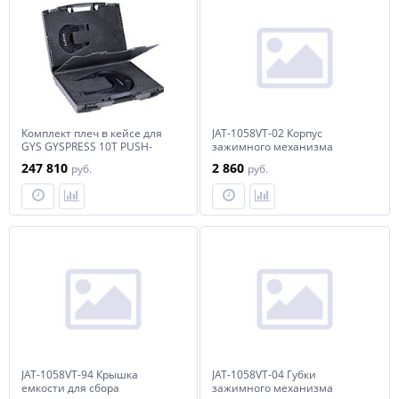
Комплект плеч в кейсе для
JAT-1058VT-02 Корпус
GYS GYSPRESS 10T PUSH-
зажимного механизма
PULL усилие 10тонн
заклепочника
247 810
2 860
руб.
руб.
пневматического JAT-1058VT
JAT-1058VT-94 Крышка
JAT-1058VT-04 Губки
емкости для сбора
зажимного механизма