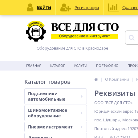
Войти
Регистрация
Сравне
Оборудование для СТО в Краснодаре
ГЛАВНАЯ
КАТАЛОГ
УСЛУГИ
ПОРТФОЛИО
ПРОИ
О Компании
Каталог товаров
Реквизиты
Подъемники
автомобильные
ООО "ВСЕ ДЛЯ СТО»
Шиномонтажное
Юридический адрес 19
оборудование
пос. Шушары, Московск
Пневмоинструмент
Почтовый адрес: 192076
ИНН 7817123411
Домкраты