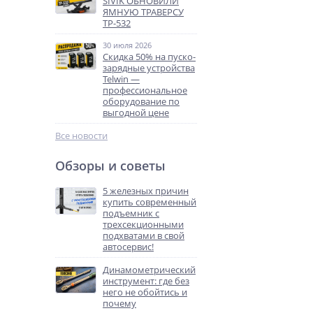
SIVIK ОБНОВИЛИ
ЯМНУЮ ТРАВЕРСУ
ТР-532
30 июля 2026
Скидка 50% на пуско-
зарядные устройства
Telwin —
профессиональное
оборудование по
выгодной цене
Все новости
Обзоры и советы
5 железных причин
купить современный
подъемник с
трехсекционными
подхватами в свой
автосервис!
Динамометрический
инструмент: где без
него не обойтись и
почему