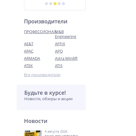
Производители
ПРОФЕССИОНАЛ
M&B
Engineering
AE&T
AFFIX
APAC
APO
ARMADA
Astra Minilift
ATEK
ATIS
Все производители
Будьте в курсе!
Новости, обзоры и акции
Новости
4 августа 2026