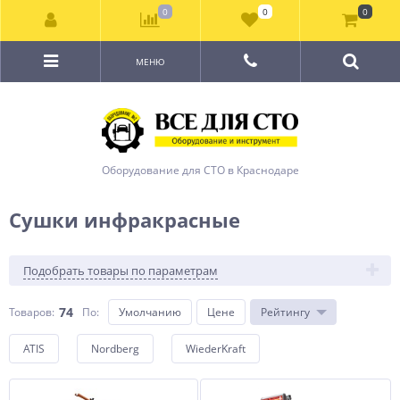
0
0
0
МЕНЮ
Оборудование для СТО в Краснодаре
Сушки инфракрасные
Подобрать товары по параметрам
74
Товаров:
По
:
Умолчанию
Цене
Рейтингу
ATIS
Nordberg
WiederKraft