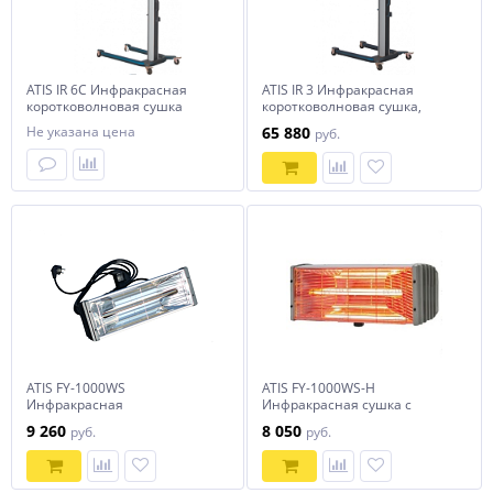
ATIS IR 6C Инфракрасная
ATIS IR 3 Инфракрасная
коротковолновая сушка
коротковолновая сушка,
мощность
мощность 3х1000Вт
Не указана цена
65 880
руб.
ATIS FY-1000WS
ATIS FY-1000WS-H
Инфракрасная
Инфракрасная сушка с
коротковолновая сушка,
ручкой (без стойки)
9 260
8 050
руб.
руб.
мощность 1х1000Вт