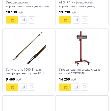
Инфракрасная
ATIS IR 1 Инфракрасная
коротковолновая сушильная
коротковолновая сушка,
установка для кузовного
мощность 1х1000Вт
18 130
19 790
руб.
руб.
ремонта, модель FY-1W, арт.
№ HZ 19.4.100 / КИТАЙ HOREX
Излучатель 1000 Вт для
Инфракрасная сушка с одной
инфракрасных сушек IR01
лампой СОРОКИН
Handheld, IR1 Economy
9 460
14 250
руб.
руб.
(длина 400 мм)