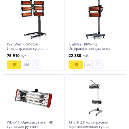
KraftWell KRW-IR6A
KraftWell KRW-IR2
Инфракрасная сушка на
Инфракрасная сушка на
стойке, 6 софитов
стойке, 2 софита
75 910
22 330
руб.
руб.
WDK-1H Однокассетная ИК
ATIS IR 2 Инфракрасная
сушка для ручного
коротковолновая сушка,