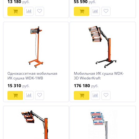
13 180
55 590
руб.
руб.
Однокассетная мобильная
Мобильная ИК сушка WDK-
ИК сушка WDK-1WB
3D WiederKraft
15 310
176 180
руб.
руб.