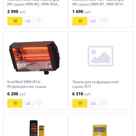
ИК-сушки KRW-IR2, KRW-IR3A,
ИК-сушки KRW-IR1, KRW-IR1H
KRW-IR6A
2 990
1 690
руб.
руб.
KraftWell KRW-IR1H
Лампа для инфракрасной
Инфракрасная сушка,
сушки IF21
ручная, 1 софит
6 200
6 310
руб.
руб.