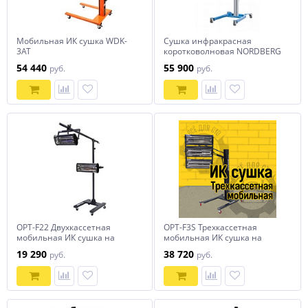
Мобильная ИК сушка WDK-
Сушка инфракрасная
3AT
коротковолновая NORDBERG
IF13
54 440
55 900
руб.
руб.
OPT-F22 Двухкассетная
OPT-F3S Трехкассетная
мобильная ИК сушка на
мобильная ИК сушка на
двухсекционной стойке
пантографической стойке
19 290
38 720
руб.
руб.
OPTIMUS