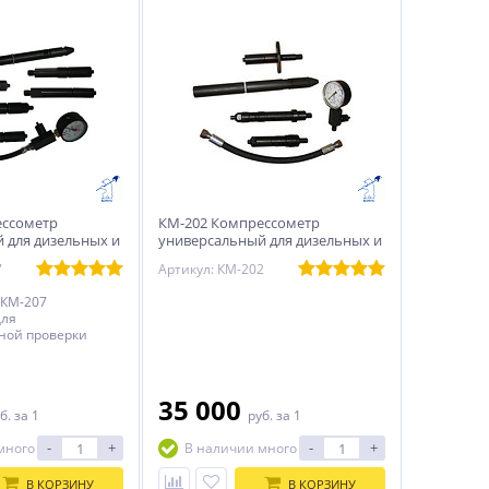
ессометр
КМ-202 Компрессометр
 для дизельных и
универсальный для дизельных и
х двигателей
карбюраторных двигателей
7
Артикул: КМ-202
 КМ-207
для
ной проверки
цилиндрах
 и тракторных
ателей.
35 000
б.
за 1
руб.
за 1
-
+
-
+
много
В наличии много
В КОРЗИНУ
В КОРЗИНУ