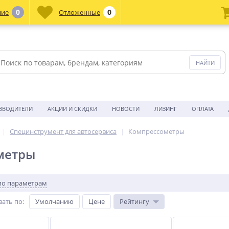
0
0
ние
Отложенные
ЗВОДИТЕЛИ
АКЦИИ И СКИДКИ
НОВОСТИ
ЛИЗИНГ
ОПЛАТА
Специнструмент для автосервиса
Компрессометры
метры
по параметрам
вать по
:
Умолчанию
Цене
Рейтингу