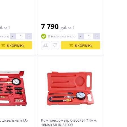
7 790
б.
за 1
руб.
за 1
-
+
-
+
много
В наличии мало
В КОРЗИНУ
В КОРЗИНУ
 дизельный TA-
Компрессометр 0-300PSI (14мм,
18мм) MHR-A1000