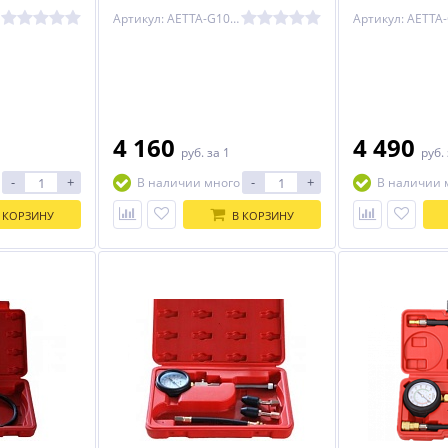
12011017C
для всех дизелей в мире TA-G1011
Артикул: AETTA-G1011
4 160
4 490
руб.
за 1
руб.
-
+
-
+
В наличии много
В наличии 
 КОРЗИНУ
В КОРЗИНУ