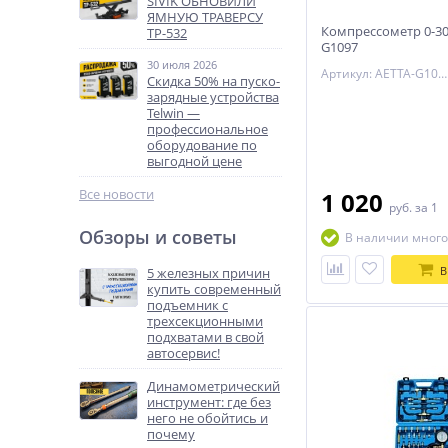
SIVIK ОБНОВИЛИ
ЯМНУЮ ТРАВЕРСУ
Компрессометр 0-30
ТР-532
G1097
30 июля 2026
Артикул: AETTA-G1097
Скидка 50% на пуско-
зарядные устройства
Telwin —
профессиональное
оборудование по
выгодной цене
Все новости
1 020
руб.
за 1
Обзоры и советы
В наличии много
В
5 железных причин
купить современный
подъемник с
трехсекционными
подхватами в свой
автосервис!
Динамометрический
инструмент: где без
него не обойтись и
почему