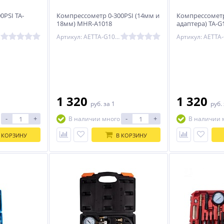
0PSI TA-
Компрессометр 0-300PSI (14мм и
Компрессометр
18мм) MHR-A1018
адаптера) TA-G
Артикул: AETTA-G1098
1 320
1 320
руб.
за 1
руб.
-
+
-
+
В наличии много
В наличии 
 КОРЗИНУ
В КОРЗИНУ