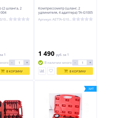
 (2 шланга, 2
Компрессометр (шланг, 2
1004
удлинителя, 4 адаптера) TA-G1005
Артикул: AETTA-G1004
Артикул: AETTA-G1005
1 490
за 1
руб.
за 1
-
+
-
+
много
В наличии много
В КОРЗИНУ
В КОРЗИНУ
ХИТ