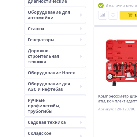
диагностические
В наличии много
Оборудование для
В
автомойки
Станки
Генераторы
Дорожно-
строительная
техника
Оборудование Horex
Оборудование для
АЗС и нефтебаз
Компрессометр дизе
Ручные
атм, комплект адап
профилегибы,
МАСТАК 120-12070C
Артикул: 120-12070C
трубогибы
Садовая техника
Складское