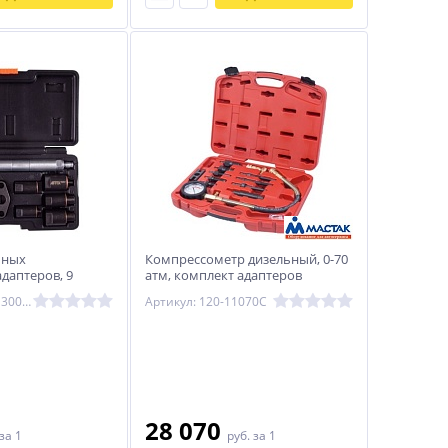
мных
Компрессометр дизельный, 0-70
даптеров, 9
атм, комплект адаптеров
с AFFIX
МАСТАК 120-11070C
Артикул: AF12013009C
Артикул: 120-11070C
28 070
за 1
руб.
за 1