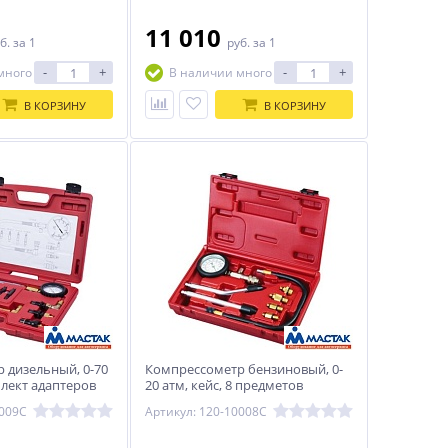
11 010
б.
за 1
руб.
за 1
-
+
-
+
много
В наличии много
В КОРЗИНУ
В КОРЗИНУ
 дизельный, 0-70
Компрессометр бензиновый, 0-
плект адаптеров
20 атм, кейс, 8 предметов
009C
МАСТАК 120-10008C
1009C
Артикул: 120-10008C