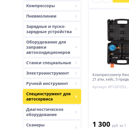
Компрессоры
Пневмолинии
Зарядные и пуско-
зарядные устройства
Оборудование для
заправки
автокондиционеров
Станки специальные
Электроинструмент
Компрессометр бен
21 атм, кейс, 5 пред
Ручной инструмент
AF12010521C
Артикул: AF12010521C
Специнструмент для
автосервиса
Диагностическое
оборудование
1 300
Сканеры
руб.
за 1