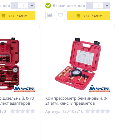
-
+
-
+
много
В наличии много
В КОРЗИНУ
В КОРЗИНУ
 дизельный, 0-70
Компрессометр бензиновый, 0-
плект адаптеров
21 атм, кейс, 8 предметов
170
МАСТАК 120-10821C
170
Артикул: 120-10821C