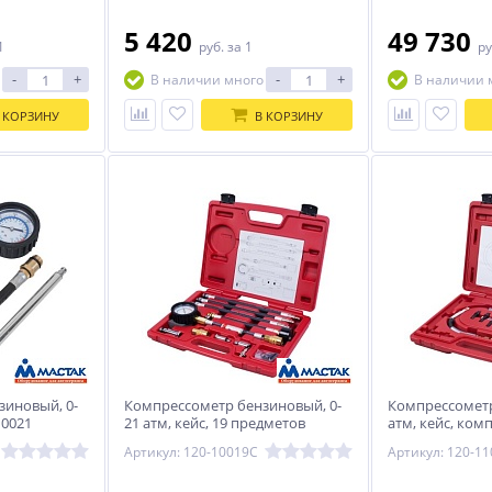
5 420
49 730
1
руб.
за 1
ру
-
+
-
+
В наличии много
В наличии 
 КОРЗИНУ
В КОРЗИНУ
зиновый, 0-
Компрессометр бензиновый, 0-
Компрессометр
10021
21 атм, кейс, 19 предметов
атм, кейс, ком
МАСТАК 120-10019C
МАСТАК 120-11
Артикул: 120-10019C
Артикул: 120-1