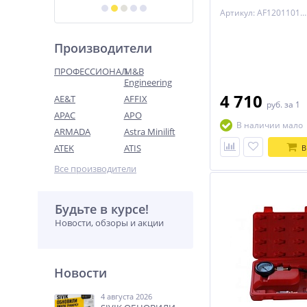
предметов AFFIX AF
Артикул: AF12011017C
Производители
ПРОФЕССИОНАЛ
M&B
Engineering
4 710
AE&T
AFFIX
руб.
за 1
APAC
APO
В наличии мало
ARMADA
Astra Minilift
ATEK
ATIS
В
Все производители
Будьте в курсе!
Новости, обзоры и акции
Новости
4 августа 2026