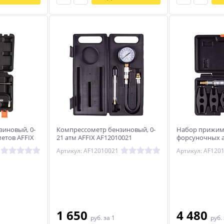
зиновый, 0-
Компрессометр бензиновый, 0-
Набор прижи
метов AFFIX
21 атм AFFIX AF12010021
форсуночных а
предметов, кей
Артикул: AF12010021
AF12013009C
1 650
4 480
руб.
за 1
руб.