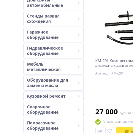
автомобильные
Стенды развал
схождения
Гаражное
оборудование
Гидравлическое
оборудование
КМ-201 Компрессом
Мебель
дизельных двигател
металлическая
МАЗ, Бычок)
Артикул: КМ-201
Оборудование для
замены масла
Кузовной ремонт
Сварочное
27 000
оборудование
руб.
за 
В наличии много
Покрасочное
оборудование
В