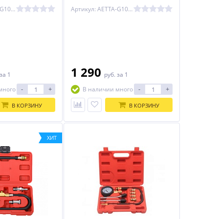
Артикул: AETTA-G1079
Артикул: AETTA-G1006
1 290
за 1
руб.
за 1
-
+
-
+
много
В наличии много
В КОРЗИНУ
В КОРЗИНУ
ХИТ