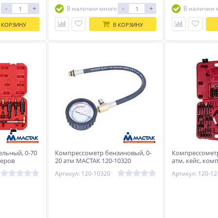
-
+
-
+
В наличии много
В наличии 
 КОРЗИНУ
В КОРЗИНУ
льный, 0-70
Компрессометр бензиновый, 0-
Компрессометр
теров
20 атм МАСТАК 120-10320
атм, кейс, ком
МАСТАК 120-12
Артикул: 120-10320
Артикул: 120-12