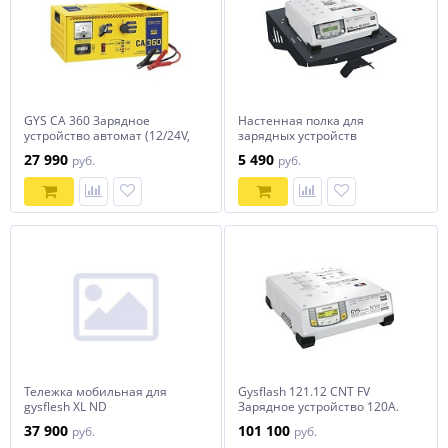
GYS CA 360 Зарядное
Настенная полка для
устройство автомат (12/24V,
зарядных устройств
920Вт, 25А,14 кг) артикул
GYSFLASH PRO
27 990
5 490
руб.
руб.
023185
Тележка мобильная для
Gysflash 121.12 CNT FV
gysflesh XL ND
Зарядное устройство 120А.
37 900
101 100
руб.
руб.