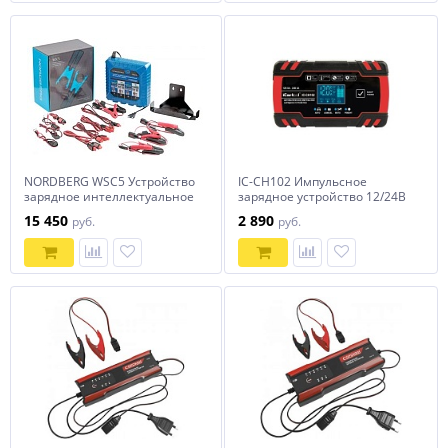
NORDBERG WSC5 Устройство
IC-CH102 Импульсное
зарядное интеллектуальное
зарядное устройство 12/24В
6/12V, на 4 аккумулятора
с функцией восстановления
15 450
2 890
руб.
руб.
iCartool IC-CH102