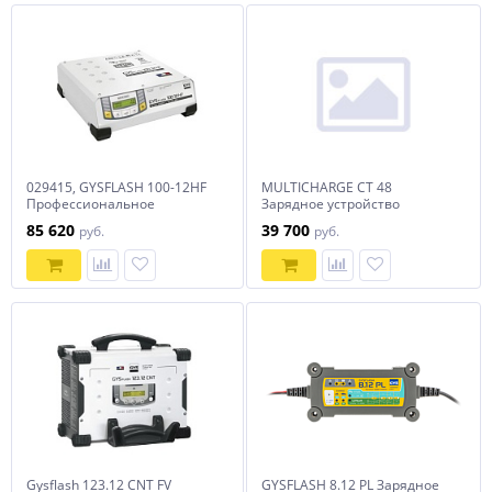
029415, GYSFLASH 100-12HF
MULTICHARGE CT 48
Профессиональное
Зарядное устройство
инверторное зарядное
12/24/36/48 V арт.026087
85 620
39 700
руб.
руб.
устройство с
автомат.управлением, 5м
Gysflash 123.12 CNT FV
GYSFLASH 8.12 PL Зарядное