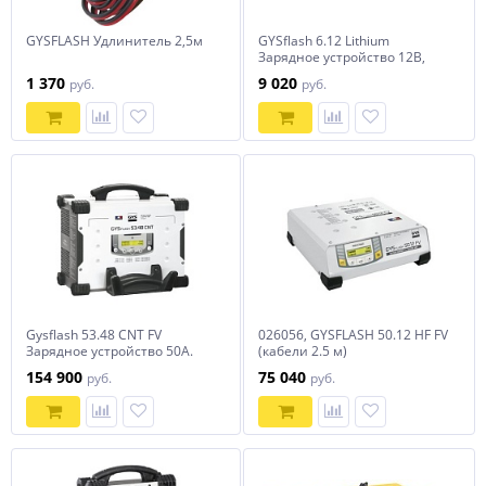
GYSFLASH Удлинитель 2,5м
GYSflash 6.12 Lithium
Зарядное устройство 12В,
для LiFePO4 (029729)
1 370
9 020
руб.
руб.
Gysflash 53.48 CNT FV
026056, GYSFLASH 50.12 HF FV
Зарядное устройство 50А.
(кабели 2.5 м)
профессиональное
154 900
75 040
руб.
руб.
инверторное зарядное
устройство