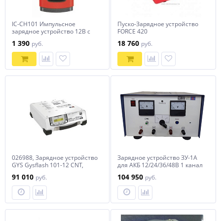
IC-CH101 Импульсное
Пуско-Зарядное устройство
зарядное устройство 12В с
FORCE 420
функцией восстановления
1 390
18 760
руб.
руб.
iCartool IC-CH101
026988, Зарядное устройство
Зарядное устройство ЗУ-1А
GYS Gysflash 101-12 CNT,
для АКБ 12/24/36/48В 1 канал
100А, для свинцовых и
30А
91 010
104 950
руб.
руб.
литиевых аккумуляторов