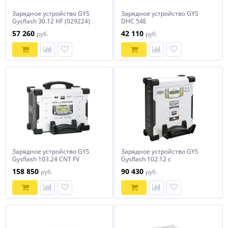
Зарядное устройство GYS
Зарядное устройство GYS
Gysflash 30.12 HF (029224)
DHC 54E
57 260
42 110
руб.
руб.
Зарядное устройство GYS
Зарядное устройство GYS
Gysflash 103.24 CNT FV
Gysflash 102.12 с
Vertical 025967
вертикальным креплением
158 850
90 430
руб.
руб.
(029606)