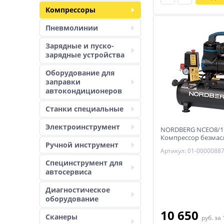
Компрессоры
Пневмолинии
Зарядные и пуско-
зарядные устройства
Оборудование для
заправки
автокондиционеров
Станки специальные
Электроинструмент
NORDBERG NCEO8/1
Компрессор безмас
Ручной инструмент
ресив. 8л, 170 л/мин
Артикул: 01-0000088
Специнструмент для
автосервиса
Диагностическое
оборудование
10 650
Сканеры
руб.
за 