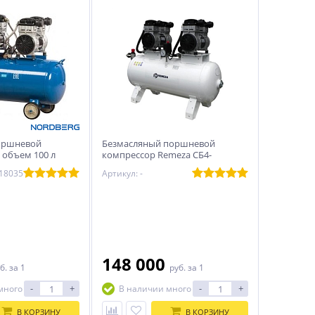
оршневой
Безмасляный поршневой
 объем 100 л
компрессор Remeza СБ4-
 NCEO100/400
100.OLD20-3T
018035
Артикул: -
148 000
б.
за 1
руб.
за 1
-
+
-
+
много
В наличии много
В КОРЗИНУ
В КОРЗИНУ