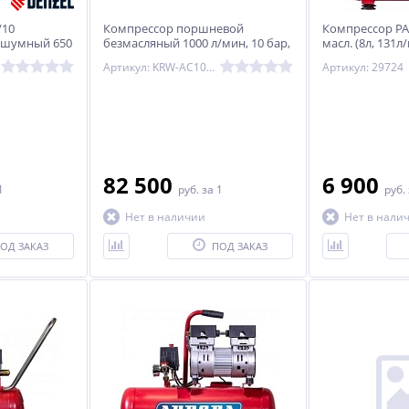
/10
Компрессор поршневой
Компрессор PAS
ошумный 650
безмасляный 1000 л/мин, 10 бар,
масл. (8л, 131л
ер 10 л Denzel
120 л, 380В
Артикул: KRW-AC1000-120L
Артикул: 29724
82 500
6 900
1
руб.
за 1
руб.
Нет в наличии
Нет в нали
ОД ЗАКАЗ
ПОД ЗАКАЗ