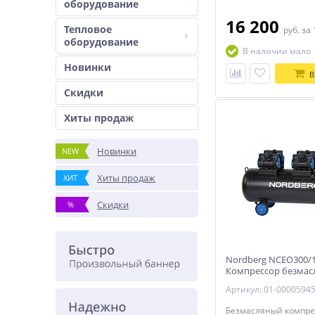
оборудование
16 200
Тепловое
руб.
за 
оборудование
В наличии мало
Новинки
В
Скидки
Хиты продаж
Новинки
NEW
Хиты продаж
ХИТ
Скидки
%
Nordberg NCEO300/
Компрессор безмасл
ресивер 300 л, 1000
Артикул: 01-0000594
Безмасляный компре