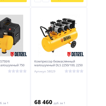
S750/6
Компрессор безмаслянный
малошумный 750
малошумный DLS 2250/100, 2250
есивер 6 л// Denzel
Вт, 3х750, 100 л, 410 л/мин блок
Артикул: 58029
упр// Denzel
68 460
б.
за 1
руб.
за 1