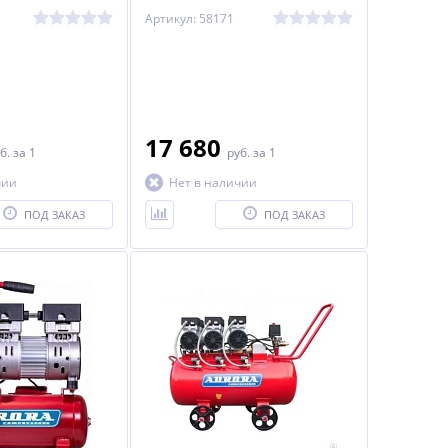
ресивер 24 л Denzel
24 литра, 206 л/мин Denzel
Артикул: 58171
17 680
б.
за 1
руб.
за 1
чии
Нет в наличии
ПОД ЗАКАЗ
ПОД ЗАКАЗ