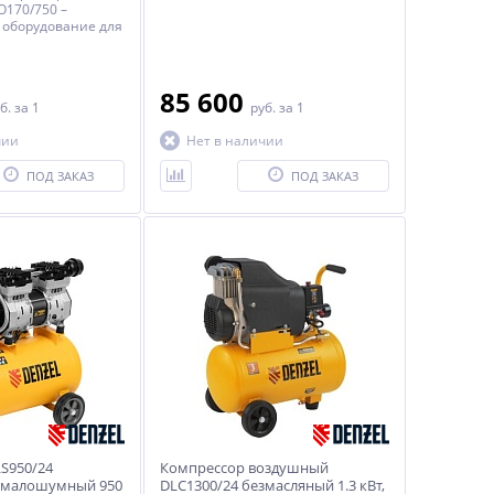
170/750 –
оборудование для
еского
 автотранспортных
енных
85 600
б.
за 1
руб.
за 1
чии
Нет в наличии
ПОД ЗАКАЗ
ПОД ЗАКАЗ
S950/24
Компрессор воздушный
 малошумный 950
DLC1300/24 безмасляный 1.3 кВт,