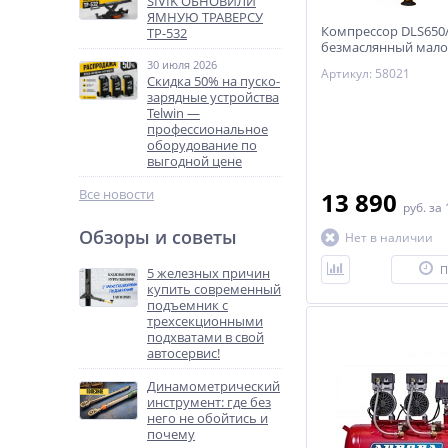
SIVIK ОБНОВИЛИ
ЯМНУЮ ТРАВЕРСУ
Компрессор DLS650
ТР-532
безмаслянный мал
Вт, 120 л/мин, ресив
30 июля 2026
Артикул: 58021
Скидка 50% на пуско-
зарядные устройства
Telwin —
профессиональное
оборудование по
выгодной цене
Все новости
13 890
руб.
за 
Обзоры и советы
Нет в наличии
П
5 железных причин
купить современный
подъемник с
трехсекционными
подхватами в свой
автосервис!
Динамометрический
инструмент: где без
него не обойтись и
почему