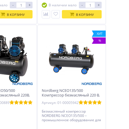
-
+
-
+
мало
В наличии мало
В КОРЗИНУ
В КОРЗИНУ
ХИТ
%
O50/500
Nordberg NCEO135/500
змасляный 220В,
Компрессор безмасляный 220 В,
00 л/мин
ресивер 135 л, 500 л/мин
000889
Артикул: 01-00005942
Безмасляный компрессор
NORDBERG NCEO135/500 –
промышленное оборудование для
станций технического
обслуживания, автотранспортных