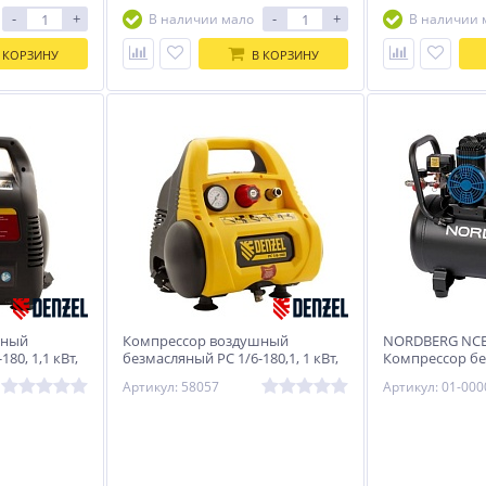
-
+
-
+
В наличии мало
В наличии 
 КОРЗИНУ
В КОРЗИНУ
шный
Компрессор воздушный
NORDBERG NCE
80, 1,1 кВт,
безмасляный РС 1/6-180,1, 1 кВт,
Компрессор бе
el
180 л/мин, 6 л Denzel
ресивер 50л, 5
Артикул: 58057
Артикул: 01-00