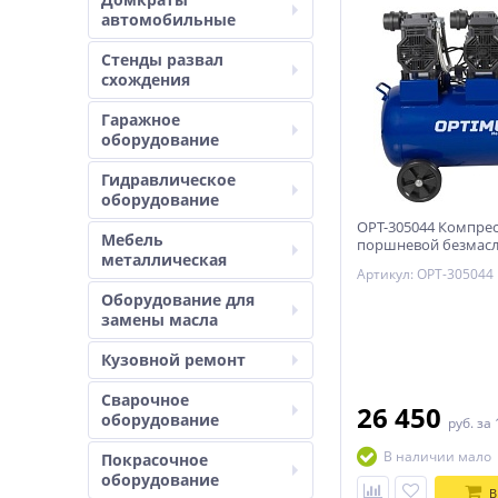
автомобильные
Стенды развал
схождения
Гаражное
оборудование
Гидравлическое
оборудование
OPT-305044 Компре
Мебель
поршневой безмасл
металлическая
ресивер 50 л, 440 л/
Артикул: OPT-305044
мин, 3 КВт OPTIMUS
Оборудование для
замены масла
Кузовной ремонт
Сварочное
26 450
оборудование
руб.
за 
В наличии мало
Покрасочное
оборудование
В