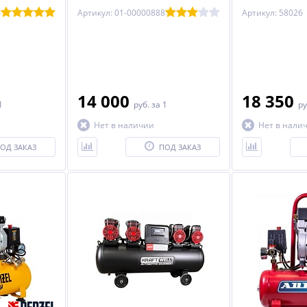
ин
ресив. 24л, 250 л/мин
Вт, 165 л/мин, 
0
Артикул: 01-00000888
Артикул: 58026
14 000
18 350
1
руб.
за 1
ру
Нет в наличии
Нет в нали
ОД ЗАКАЗ
ПОД ЗАКАЗ