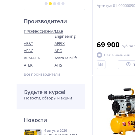
ресив. 100л, 750 л/м
Артикул: 01-0000089
Производители
ПРОФЕССИОНАЛ
M&B
Engineering
69 900
AE&T
AFFIX
руб.
за 
APAC
APO
Нет в наличии
ARMADA
Astra Minilift
ATEK
ATIS
П
Все производители
Будьте в курсе!
Новости, обзоры и акции
Новости
4 августа 2026