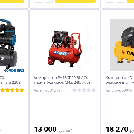
70
Компрессор PASSAT-25 BLACK
Компрессор DL
ляный 220В,
тихий, без масл. (24л, 249л/мин,
безмасляный 
1.45кВт)
Вт, 140 л/мин,р
7
Артикул: 31399
Артикул: 58019
13 000
18 270
1
руб.
за 1
ру