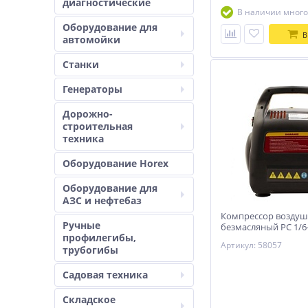
диагностические
В наличии много
Оборудование для
В
автомойки
Станки
Генераторы
Дорожно-
строительная
техника
Оборудование Horex
Оборудование для
АЗС и нефтебаз
Компрессор возду
Ручные
безмасляный РС 1/6-1
профилегибы,
180 л/мин, 6 л// Denz
Артикул: 58057
трубогибы
Садовая техника
Складское