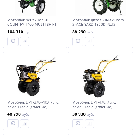
Мотоблок бензиновый
Мотоблок дизельный Aurora
COUNTRY 1400 MULTI-SHIFT
SPACE-YARD 1350D PLUS
104 310
88 290
руб.
руб.
Мотоблок DPT-370-PRO, 7 л.с,
Мотоблок DPT-470, 7 л.с,
ременное сцепление,
ременное сцепление,
ширина 90 см, глубина 35
ширина 85 см, глубина 35 см,
40 790
38 930
руб.
руб.
см, фрез 3 х 4, ШОМ,
фрез 3 х 4, ШОМ, передачи
передачи 4В/2Н Denzel
3В/1Н Denzel