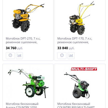
Мотоблок DPT-270, 7 л.с,
Мотоблок DPT-170, 7 л.с,
ременное сцепление,
ременное сцепление,
ширина 85 см, глубина 35
ширина 85 см, глубина 35 см,
34 760
33 840
руб.
руб.
см, фрез 3 х 4, ШОМ,
фрез 3 х 3, ШОМ, передачи
передачи 2В/1Н Denzel
2В/1Н Denzel
Мотоблок бензиновый
Мотоблок бензиновый
Aurora COUNTRY 1050
COUNTRY 800 MULTI-SHIFT