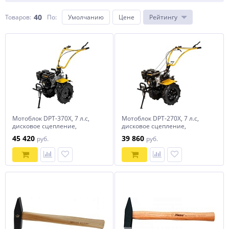
40
Товаров:
По
:
Умолчанию
Цене
Рейтингу
Мотоблок DPT-370X, 7 л.с,
Мотоблок DPT-270X, 7 л.с,
дисковое сцепление,
дисковое сцепление,
ширина 90 см, глубина 35
ширина 90 см, глубина 35 см,
45 420
39 860
руб.
руб.
см, фрез 3 х 4, ВОМ,
фрез 3 х 4, ВОМ, передачи
передачи 3В/1Н Denzel
2В/1Н Denzel