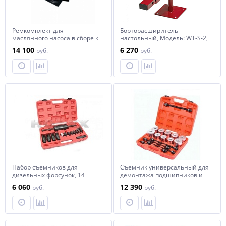
Ремкомплект для
Борторасширитель
маслянного насоса в сборе к
настольный, Модель: WT-S-2,
шиномонтажному станку
арт. № HZ 08.401W HOREX
14 100
6 270
руб.
руб.
LC588, HZ 08.300.086, horex
Набор съемников для
Съемник универсальный для
дизельных форсунок, 14
демонтажа подшипников и
предметов, арт. № HZ
сайленблоков 24 предметов
6 060
12 390
руб.
руб.
25.1.041L, horex
Horex, арт. № HZ 25.1.083J