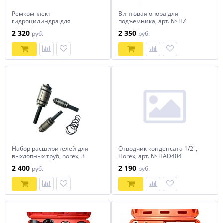
Ремкомплект
Винтовая опора для
гидроцилиндра для
подъемника, арт. № HZ
подъёмника HL-4.0 BZ-EM
03.1.10.028 horex
2 320
2 350
руб.
руб.
(SF-B4000) HOREX
Набор расширителей для
Отводчик конденсата 1/2",
выхлопных труб, horex, 3
Horex, арт. № HAD404
предмета, арт. № HZ
2 400
2 190
руб.
руб.
25.1.091W