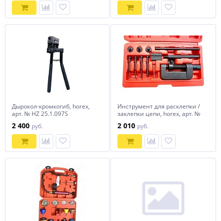
Дырокол-кромкогиб, horex,
Инструмент для расклепки /
арт. № HZ 25.1.097S
заклепки цепи, horex, арт. №
HZ 25.1.062S
2 400
2 010
руб.
руб.