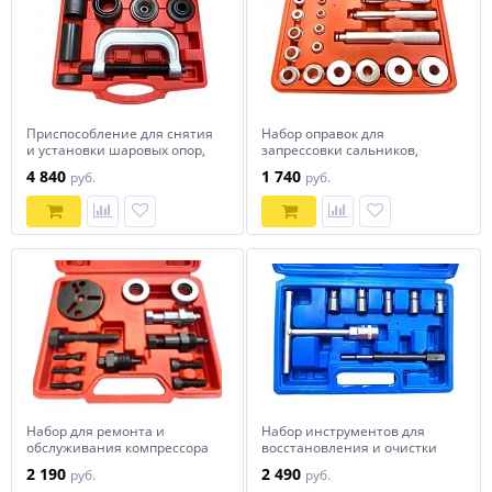
Приспособление для снятия
Набор оправок для
и установки шаровых опор,
запрессовки сальников,
подшипников и
horex, 17 предметов, арт. №
4 840
1 740
руб.
руб.
сайлентблоков, horex, арт. №
HZ 25.1.118S
HZ 25.1.093S
Набор для ремонта и
Набор инструментов для
обслуживания компрессора
восстановления и очистки
кондиционера, Horex, арт. №
посадочных мест форсунок,
2 190
2 490
руб.
руб.
HZ 25.1.092S
horex, арт. № HZ 25.1.073S