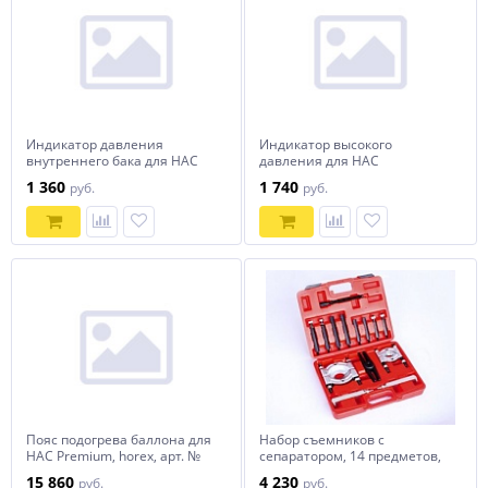
Индикатор давления
Индикатор высокого
внутреннего бака для HAC
давления для HAC
Standard/Profi/Premium,
Standard/Profi/Premium,
1 360
1 740
руб.
руб.
horex, арт. № HZ 18.205.9
horex, арт. № HZ 18.205.8
Пояс подогрева баллона для
Набор съемников с
HAC Premium, horex, арт. №
сепаратором, 14 предметов,
HZ 18.205.11
HOREX HZ 25.1.031W
15 860
4 230
руб.
руб.