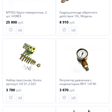
MT002 Круги поворотные, 2
Гидроцилиндр обратного
шт. HOREX
действия 10т, Модель
T03110, арт. № HZ 02.2.012J
25 800
8 910
руб.
руб.
HOREX
Набор пуассонов, Horex,
Регулятор давления с
артикул: HZ 01.2.025
индикатором RP/1 1/4"M-
1/4"F, арт. № AH085406, horex
3 780
3 870
руб.
руб.
ANI