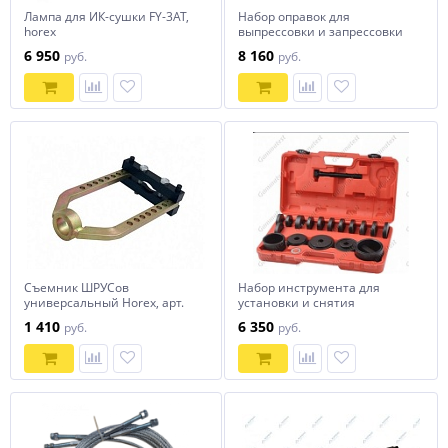
Лампа для ИК-сушки FY-3AT,
Набор оправок для
horex
выпрессовки и запрессовки
подшипников, втулок,
6 950
8 160
руб.
руб.
сальников, арт. № HZ
25.1.125W horex
Съемник ШРУСов
Набор инструмента для
универсальный Horex, арт.
установки и снятия
№ HZ 25.1.096S
подшипников, 23 предмета,
1 410
6 350
руб.
руб.
арт. № HZ 25.1.109W horex