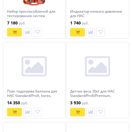
Набор приспособлений для
Индикатор низкого давления
тестирования систем
для HAC
охлаждения 14 предметов,
Standard/Profi/Premium,
7 180
1 740
руб.
руб.
horex, арт. № HZ 27.1.016S
horex, арт. № HZ 18.205.7
Пояс подогрева баллона для
Датчик веса 30кг для HAC
HAC Standard/Profi, horex,
Standard/Profi/Premium,
арт. № HZ 18.205.10
horex, арт. № HZ 18.205.16
14 350
3 930
руб.
руб.