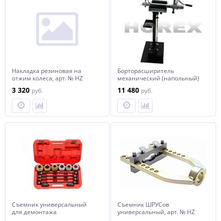
Накладка резиновая на
Борторасширитель
отжим колеса, арт. № HZ
механический (напольный)
08.300.031 horex
Horex , Модель: WT-06, арт. №
3 320
11 480
руб.
руб.
HZ 08.402W
Съемник универсальный
Съемник ШРУСов
для демонтажа
универсальный, арт. № HZ
подшипников и
25.1.096J horex