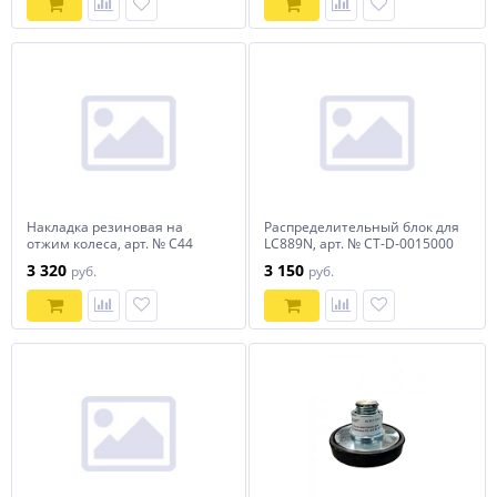
Накладка резиновая на
Распределительный блок для
отжим колеса, арт. № C44
LC889N, арт. № CT-D-0015000
horex
horex
3 320
3 150
руб.
руб.