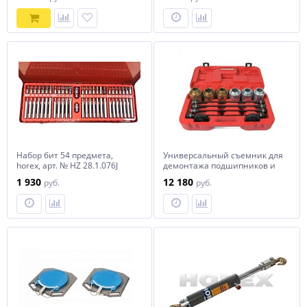
Набор бит 54 предмета,
Универсальный съемник для
horex, арт. № HZ 28.1.076J
демонтажа подшипников и
сайлентблоков, 27
1 930
12 180
руб.
руб.
предметов, арт. № HZ
25.1.084S, horex