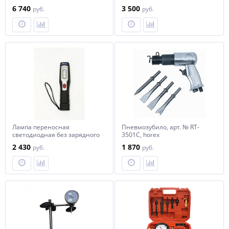
T04806, арт. № HZ 21.3.0021-2
6 740
3 500
руб.
руб.
horex
Лампа переносная
Пневмозубило, арт. № RT-
светодиодная без зарядного
3501C, horex
устройства HOREX
2 430
1 870
руб.
руб.