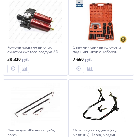
Комбинированный блок
Съемник сайлентблоков и
очистки сжатого воздуха ANI
подшипников с набором
для профессиональных
оправок, арт. № HZ 25.1.089L
39 330
7 660
руб.
руб.
покрасочных пистолетов
horex
E/32-B 1/2"F, арт. №
AH117307, horex
Лампа для ИК-сушки fy-2a,
Мотоподкат задний (под
horex
маятник) Horex, модель