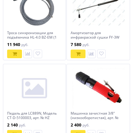
Троса синхронизации для
Амортизатор для
подъёмника HL-4.0 BZ-EM (1
инфракраской сушки FY-3W
к-т = 2 шт.) horex
horex
11 940
7 580
руб.
руб.
Педаль для LC889N, Модель
Машинка зачистная 3/8"
CT-D-5100003, арт. № HZ
(низкооборотистая), арт. №
08.300.102B horex
RT-3808-P, horex
2 140
2 400
руб.
руб.