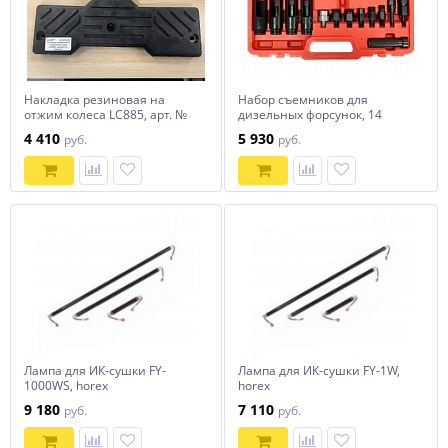
Накладка резиновая на
Набор съемников для
отжим колеса LC885, арт. №
дизельных форсунок, 14
C-54-1000006, HZ 08.300.030
предметов, арт. № HZ
4 410
5 930
руб.
руб.
horex
25.1.041W, horex
Лампа для ИК-сушки FY-
Лампа для ИК-сушки FY-1W,
1000WS, horex
horex
9 180
7 110
руб.
руб.