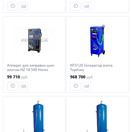
Аппарат для заправки шин
NTS120 Генератор азота
азотом HZ 18.500 Horex
TopAuto,
производительность 12000
99 710
968 700
руб.
руб.
л/час