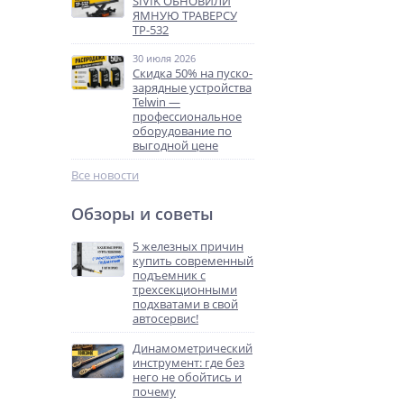
SIVIK ОБНОВИЛИ
ЯМНУЮ ТРАВЕРСУ
ТР-532
30 июля 2026
Скидка 50% на пуско-
зарядные устройства
Telwin —
профессиональное
оборудование по
выгодной цене
Все новости
Обзоры и советы
5 железных причин
купить современный
подъемник с
трехсекционными
подхватами в свой
автосервис!
Динамометрический
инструмент: где без
него не обойтись и
почему