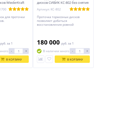
ков WiederKraft
дисков СИВИК КС-802 без снятия
с автомобиля
1700
Артикул: КС-802
ок для проточки
Проточка тормозных дисков
ов.
позволяет добиться
восстановления ровной
поверхности изношенных
тормозных дисков с
минимальными потерями
толщины диска. После проточки
0
180 000
руб.
за 1
руб.
за 1
поверхности диска становятся
плоскими и параллельными, а
-
+
-
+
много
В наличии много
шумы, вибрация и биение
полностью исчезают.
В КОРЗИНУ
В КОРЗИНУ