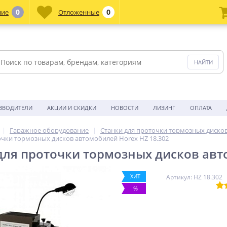
0
0
ние
Отложенные
ЗВОДИТЕЛИ
АКЦИИ И СКИДКИ
НОВОСТИ
ЛИЗИНГ
ОПЛАТА
Гаражное оборудование
Станки для проточки тормозных диско
очки тормозных дисков автомобилей Horex HZ 18.302
для проточки тормозных дисков авт
ХИТ
Артикул: HZ 18.302
%