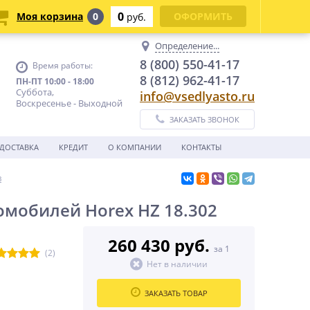
0
Моя корзина
0
ОФОРМИТЬ
руб.
Определение...
8 (800) 550-41-17
Время работы:
8 (812) 962-41-17
ПН-ПТ 10:00 - 18:00
Суббота,
info@vsedlyasto.ru
Воскресенье - Выходной
ЗАКАЗАТЬ ЗВОНОК
ДОСТАВКА
КРЕДИТ
О КОМПАНИИ
КОНТАКТЫ
в
омобилей Horex HZ 18.302
260 430 руб.
за 1
(2)
Нет в наличии
ЗАКАЗАТЬ ТОВАР