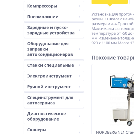
Компрессоры
Установка для проточ
Пневмолинии
резцы 2.Шкала с цено
размерами. 4.Простой
Зарядные и пуско-
Максимальная толщина
зарядные устройства
температура от -50 до
мм Изменение толщины
920 x 1100 мм Масса 13
Оборудование для
заправки
автокондиционеров
Похожие това
Станки специальные
Электроинструмент
Ручной инструмент
Специнструмент для
автосервиса
Диагностическое
оборудование
Сканеры
NORDBERG NL1 Стан