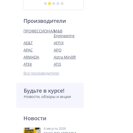
Производители
ПРОФЕССИОНАЛ
M&B
Engineering
AE&T
AFFIX
APAC
APO
ARMADA
Astra Minilift
ATEK
ATIS
Все производители
Будьте в курсе!
Новости, обзоры и акции
Новости
4 августа 2026