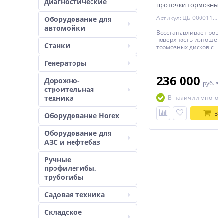
диагностические
проточки тормозны
снятия и со снятием
Артикул: ЦБ-00001153
Оборудование для
автомойки
Восстанавливает ро
поверхность изнош
Станки
тормозных дисков с
минимальными пот
толщины диска. Дел
Генераторы
поверхность диска пл
позволяет убрать шу
236 000
Дорожно-
руб.
вибрацию и биение.
строительная
Максимальная толщ
техника
В наличии много
тормозного диска
В
Оборудование Horex
Оборудование для
АЗС и нефтебаз
Ручные
профилегибы,
трубогибы
Садовая техника
Складское