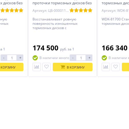
х дисков без
проточки тормозных дисков без
тормозных дис
снятия NL2
Артикул: ЦБ-00001152распродатьостатки
Артикул: WDK-8
вную
Восстанавливает ровную
WDK-81700 Стан
енных
поверхность изношенных
тормозных диск
тормозных дисков с
ерями
минимальными потерями
ает
толщины диска. Делает
оской, что
поверхность диска плоской, что
мы,
позволяет убрать шумы,
174 500
166 34
за 1
руб.
за 1
вибрацию и биение.
ина
Максимальная толщина
-
+
-
+
В наличии много
В наличии 
тормозного диска
 КОРЗИНУ
В КОРЗИНУ