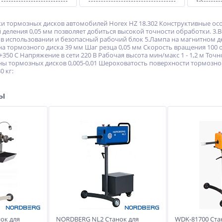
ки тормозных дисков автомобилей Horex HZ 18.302 Конструктивные осо
й деления 0,05 мм позволяет добиться высокой точности обработки. 
 в использовании и безопасный рабочий блок 5.Лампа на магнитном де
 тормозного диска 39 мм Шаг резца 0,05 мм Скорость вращения 100 
 +350 С Напряжение в сети 220 В Рабочая высота мин/макс 1 - 1,2 м Точ
 тормозных дисков 0,005-0,01 Шероховатость поверхности тормозного
0 кг:
ры
ок для
NORDBERG NL2 Станок для
WDK-81700 Ста