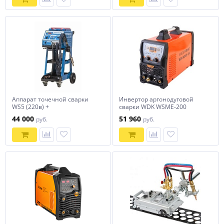
Аппарат точечной сварки
Инвертор аргонодуговой
WS5 (220в) +
сварки WDK WSME-200
дополнительный комплект
44 000
51 960
руб.
руб.
расходников NORDBERG