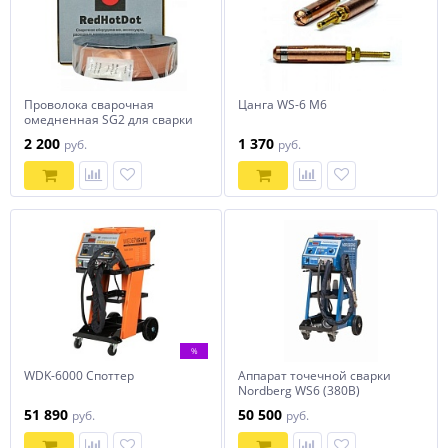
Проволока сварочная
Цанга WS-6 М6
омедненная SG2 для сварки
сталей (0.8 мм, 5 кг)
2 200
1 370
руб.
руб.
%
WDK-6000 Споттер
Аппарат точечной сварки
Nordberg WS6 (380В)
51 890
50 500
руб.
руб.