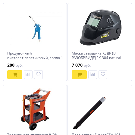
Продувочный
Маска сварщика КЕДР (В
пистолет пластиковый, сопло 10 см
РАЗОБР.ВИДЕ) "К-304 natural
NORDBERG Ti20
color EXPERT", черная
280
7 070
руб.
руб.
Тележка для споттеров WDK-
Плазмотрон SvarogCSA 101,