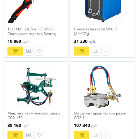
TECH MS 24, 5 м, ICT2695
Смеситель газов MIXER
Сварочная горелка Svarog
(Ar+CO₂)
10 860
31 330
руб.
руб.
Машина термической резки
Машина термической резки
CG2-150
CG2-11
89 160
107 340
руб.
руб.