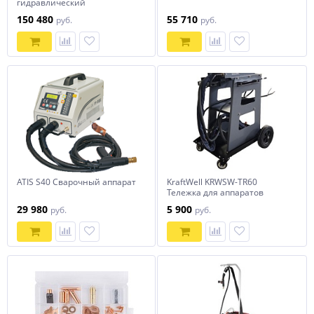
гидравлический
пятиэлементных дисков 20 т.
150 480
55 710
руб.
руб.
БГ20-150
ATIS S40 Сварочный аппарат
KraftWell KRWSW-TR60
Тележка для аппаратов
точечной сварки
29 980
5 900
руб.
руб.