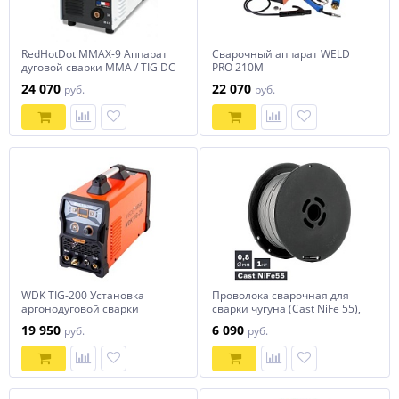
RedHotDot MMAX-9 Аппарат
Сварочный аппарат WELD
дуговой сварки ММА / TIG DC
PRO 210M
инверторный арт. 013650
24 070
22 070
руб.
руб.
WDK TIG-200 Установка
Проволока сварочная для
аргонодуговой сварки
сварки чугуна (Cast NiFe 55),
Ø 0,8 мм, 1 кг
19 950
6 090
руб.
руб.