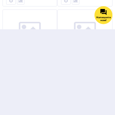
Напишите
нам!
Электроды ЦЛ-11 Ø 2 мм
Электроды УОНИИ 13/55 Ø
(СЗСМ) пачка 1кг
4,0*450 мм (ESAB) пачка 6кг
МОСТ
Не указана цена
Не указана цена