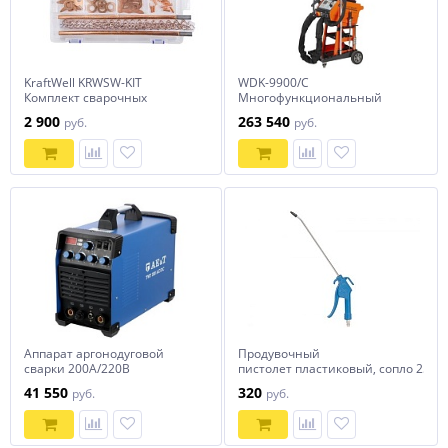
KraftWell KRWSW-KIT
WDK-9900/C
Комплект сварочных
Многофункциональный
аксессуаров для аппаратов
споттер с возможностью
2 900
263 540
руб.
руб.
точечной сварки, в кейсе
односторонней и
двусторонней точечной
сварки Wiederkraft
Аппарат аргонодуговой
Продувочный
сварки 200А/220В
пистолет пластиковый, сопло 25 см
TWT200AC/DC AE&T
NORDBERG Ti20L
41 550
320
руб.
руб.