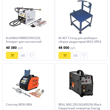
KraftWell KRW65SW/220L
М-407 Стенд для разборки-
Аппарат для контактной
сборки редукторов МАЗ, КРАЗ
точечной сварки 220 В
40 380
48 000
руб.
руб.
(споттер)
Споттер WDK-9BN
REAL MIG 200 (N24002N) Black
Сварочный инвертор Svarog