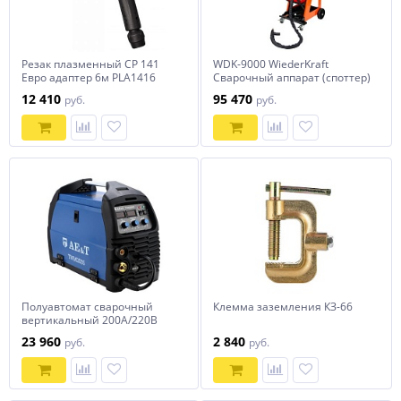
Резак плазменный CP 141
WDK-9000 WiederKraft
Евро адаптер 6м PLA1416
Сварочный аппарат (споттер)
12 410
95 470
руб.
руб.
Полуавтомат сварочный
Клемма заземления КЗ-66
вертикальный 200А/220В
TWM200S AE&T
23 960
2 840
руб.
руб.