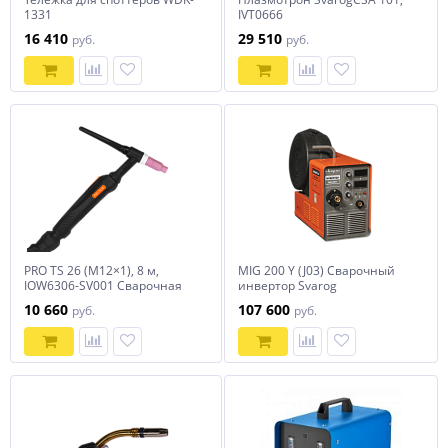
1331
IVT0666
16 410
29 510
руб.
руб.
PRO TS 26 (М12×1), 8 м,
MIG 200 Y (J03) Сварочный
IOW6306-SV001 Сварочная
инвертор Svarog
горелка Svarog
10 660
107 600
руб.
руб.