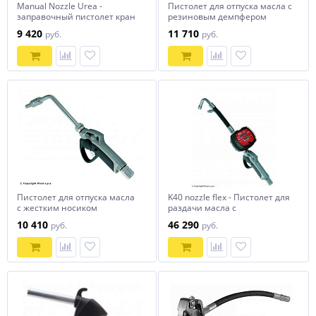
Manual Nozzle Urea -
Пистолет для отпуска масла с
заправочный пистолет кран
резиновым демпфером
для перекачки жидкости
9 420
11 710
руб.
руб.
AdBlue
Пистолет для отпуска масла
K40 nozzle flex - Пистолет для
с жестким носиком
раздачи масла с
механическим счётчиком
10 410
46 290
руб.
руб.