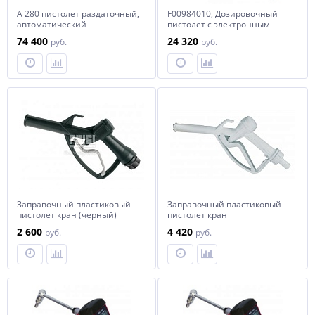
A 280 пистолет раздаточный,
F00984010, Дозировочный
автоматический
пистолет с электронным
расходомером для масла и
74 400
24 320
руб.
руб.
ожлаждающей жидкости, с
гиб
Заправочный пластиковый
Заправочный пластиковый
пистолет кран (черный)
пистолет кран
2 600
4 420
руб.
руб.