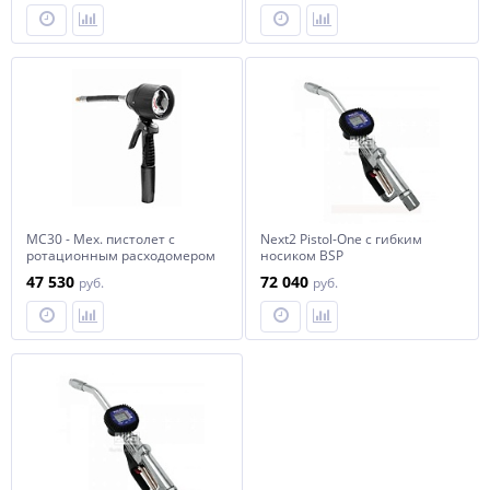
масло
MC30 - Мех. пистолет c
Next2 Pistol-One с гибким
ротационным расходомером
носиком BSP
(галлоны), гибкий након-к,
47 530
72 040
руб.
руб.
автомат. каплеот., масло