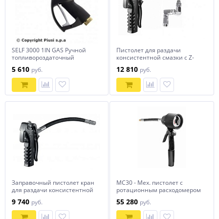
SELF 3000 1IN GAS Ручной
Пистолет для раздачи
топливороздаточный
консистентной смазки с Z-
пистолет с освинцованным
образным шарниром и
5 610
12 810
руб.
руб.
соплом 25 мм
резиновым шлангом
Заправочный пистолет кран
MC30 - Мех. пистолет c
для раздачи консистентной
ротационным расходомером
смазки с резиновым
(литры), гибкий наконечник,
9 740
55 280
руб.
руб.
шлангом
ручн. каплеот., антифриз