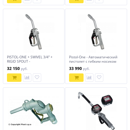
PISTOL-ONE + SWIVEL 3/4” +
Pistol-One - Автоматический
RIGID SPOUT -
пистолет с гибким носиком
Автоматический пистолет
BSP
32 150
33 990
руб.
руб.
для масла (жесткий носик)