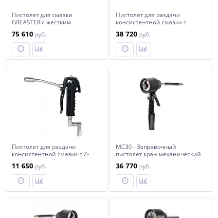
Пистолет для смазки
Пистолет для раздачи
GREASTER с жестким
консистентной смазки с
носиком и Z - шарниром
расходомером
75 610
38 720
руб.
руб.
Пистолет для раздачи
MC30 - Заправочный
консистентной смазки с Z-
пистолет кран механический
образным шарниром
c ротационным
11 650
36 770
руб.
руб.
расходомером (литры),
гибкий наконечник, автомат.
каплеот., масло