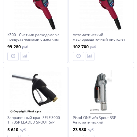
K500 - Счетчик-расходомер с
Автоматический
предустановками c жестким
маслораздаточный пистолет
носиком
K 500 с поворотным носиком
99 280
102 700
руб.
руб.
Заправочный кран SELF 3000
Pistol-ONE w/o Spout BSP -
1in BSP LEADED SPOUT S/P
Автоматический
заправочный пистолет без
5 610
23 580
руб.
руб.
насадки