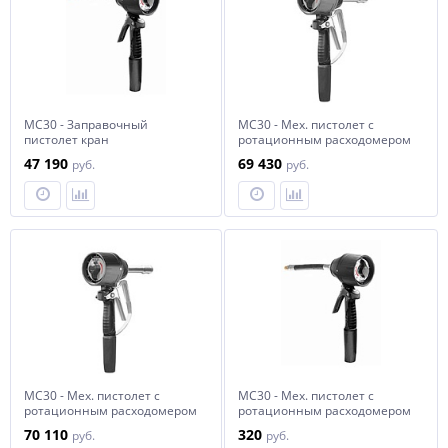
MC30 - Заправочный
MC30 - Мех. пистолет c
пистолет кран
ротационным расходомером
механический c
(галлоны), жесткий носик,
47 190
69 430
руб.
руб.
ротационным расходомером
полуавт. каплеот.
(литры), гибкий наконечник,
ручн. каплеот., масло
MC30 - Мех. пистолет c
MC30 - Мех. пистолет c
ротационным расходомером
ротационным расходомером
(литры), жесткий носик,
(галлоны), форм.
70 110
320
руб.
руб.
полуавт. каплеот., масло
наконечник, ручн. каплеот.,