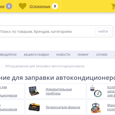
0
0
ние
Отложенные
ЗВОДИТЕЛИ
АКЦИИ И СКИДКИ
НОВОСТИ
ЛИЗИНГ
ОПЛАТА
Оборудование для заправки автокондиционеров
ние для заправки автокондиционер
 для
Колл
Измерительные
запр
приборы
иционеров
для 
я
Ман
Течеискатели фреона
иционеров
колл