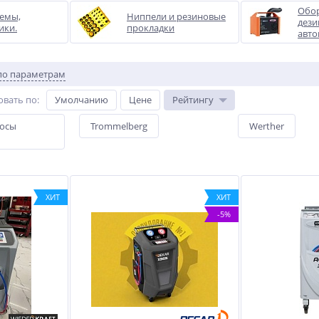
Обор
емы,
Ниппели и резиновые
дез
ики.
прокладки
авт
по параметрам
овать по
:
Умолчанию
Цене
Рейтингу
сосы
Trommelberg
Werther
ХИТ
ХИТ
-5%