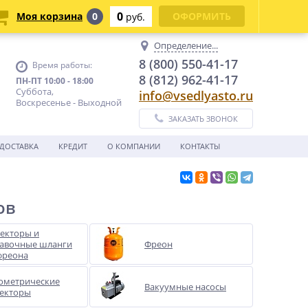
0
Моя корзина
0
ОФОРМИТЬ
руб.
Определение...
8 (800) 550-41-17
Время работы:
8 (812) 962-41-17
ПН-ПТ 10:00 - 18:00
Суббота,
info@vsedlyasto.ru
Воскресенье - Выходной
ЗАКАЗАТЬ ЗВОНОК
ДОСТАВКА
КРЕДИТ
О КОМПАНИИ
КОНТАКТЫ
ов
екторы и
авочные шланги
Фреон
фреона
ометрические
Вакуумные насосы
екторы