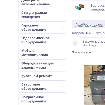
автомобильные
Быстросъ
переходн
Стенды развал
схождения
Подобрать товары 
Гаражное
оборудование
Товаров:
406
Сортир
Гидравлическое
ие
Полуавтомат
Вакуумные на
оборудование
Nordberg
Мебель
Показать все
металлическая
Оборудование для
замены масла
Кузовной ремонт
Сварочное
оборудование
Покрасочное
оборудование