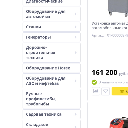
диагностические
Оборудование для
автомойки
Установка автомат 
Станки
автомобильных ко
NORDBERG NF14
Артикул: 01-0000087
Генераторы
Дорожно-
строительная
техника
Оборудование Horex
161 200
руб.
Оборудование для
В наличии много
АЗС и нефтебаз
В
Ручные
профилегибы,
трубогибы
Садовая техника
Складское