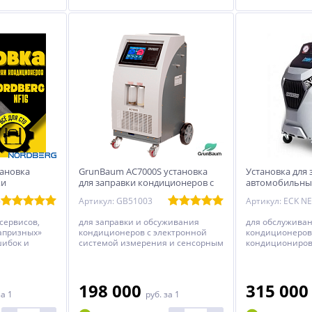
ановка
GrunBaum AC7000S установка
Установка для 
ки
для заправки кондиционеров с
автомобильны
ндиционеров
принтером и Wi Fi
Ecotechnics EC
6
Артикул: GB51003
Артикул: ECK N
сервисов,
для заправки и обсуживания
для обслуживан
капризных»
кондиционеров с электронной
кондиционеров
шибок и
системой измерения и сенсорным
кондициониров
DBERG NF16 —
экраном управления, принтером
(Италия)
ает всё за
ики до
рметичности.
198 000
315 00
за 1
руб.
за 1