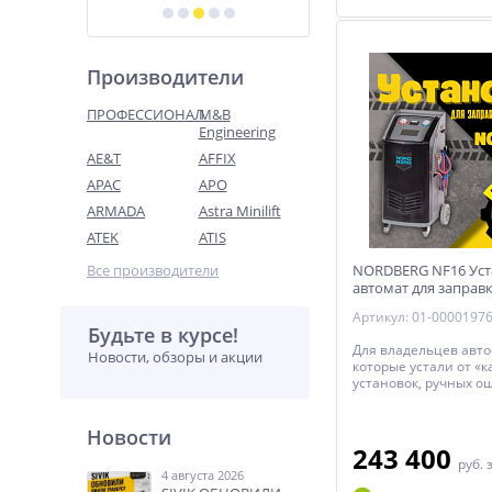
Производители
ПРОФЕССИОНАЛ
M&B
Engineering
AE&T
AFFIX
APAC
APO
ARMADA
Astra Minilift
ATEK
ATIS
Все производители
NORDBERG NF16 Уст
автомат для заправ
автомобильных ко
Артикул: 01-0000197
с принтером
Будьте в курсе!
Для владельцев авто
Новости, обзоры и акции
которые устали от «
установок, ручных о
потери фреона. NOR
автомат, который дел
мастера: от диагност
Новости
заправки и теста ге
243 400
руб.
4 августа 2026