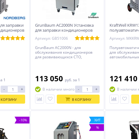
для заправки
GrunBaum AC2000N Установка
KraftWell KRW
ндиционеров
для заправки кондиционеров
полуавтоматич
заправки авт
9
Артикул: GB51006
кондиционеро
GrunBaum AC2000N - для
Полуавтоматиче
обслуживания кондиционеров
для обслужива
для развивающихся СТО,
автомобильных
делающих шаг на пути к
кондициониров
автоматизации в сфере оказания
134a.
услуг по обслуживанию
автокондиционеров.
113 050
121 41
за 1
руб.
за 1
-
+
-
+
В наличии много
В наличии 
 КОРЗИНУ
В КОРЗИНУ
-10%
ХИТ
%