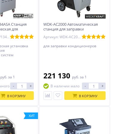
134ASA Станция
WDK-AC2000 Автоматическая
еская для
станция для заправки
омобильных
кондиционеров WiederKraft
Артикул: MKKRW134ASA
Артикул: WDK-AC2000
в
ская установка
для заправки кондиционеров
ния
 систем
ания с фреоном R-
0
221 130
руб.
за 1
руб.
за 1
-
+
-
+
много
В наличии мало
В КОРЗИНУ
В КОРЗИНУ
ХИТ