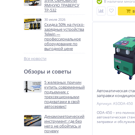
SIVIK ОБНОВИЛИ
В наличии много
ЯМНУЮ ТРАВЕРСУ
ТР-532
В
30 июля 2026
Скидка 50% на пуско-
зарядные устройства
Telwin —
профессиональное
оборудование по
выгодной цене
Все новости
Обзоры и советы
5 железных причин
купить современный
Автоматическая ста
подъемник с
заправки кондицио
трехсекционными
Сервис ODA-450
подхватами в свой
Артикул: ASODA-450
автосервис!
ODA-450 – это полно
Динамометрический
автоматическая ста
инструмент: где без
заправки и обслужи
него не обойтись и
кондиционирования
почему