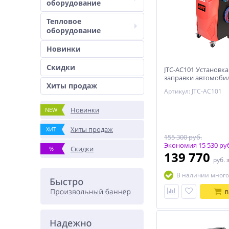
оборудование
Тепловое
оборудование
Новинки
Скидки
JTC-AC101 Установка
заправки автомоби
Хиты продаж
кондиционеров
Артикул: JTC-AC101
Новинки
NEW
Хиты продаж
ХИТ
155 300 руб.
Экономия 15 530 ру
Скидки
%
139 770
руб.
В наличии много
В