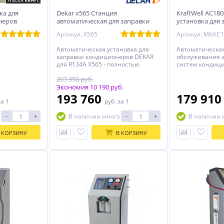
ка для
Dekar x565 Станция
KraftWell AC18
неров
автоматическая для заправки
установка для 
автомобильных кондиционеров
автомобильны
Артикул: X565
Артикул: MKAC
с сенсорным д
Автоматическая установка для
Автоматическая
заправки кондиционеров DEKAR
обслуживания 
для R134A X565 - полностью
систем кондиц
автоматическая установка по
фреоном R-134a
203 950 руб.
обслуживанию кондиционеров
откачивание и 
автомобилей. Увеличенный
Экономия 10 190 руб.
хладагента из 
размер баллона для хладагента
и последующий 
193 760
179 91
за 1
руб.
за 1
(15 кг). Производительный
вакуумировани
вакуумный насос позволят
автоматическая
-
+
-
+
В наличии много
В наличии 
использовать установку также и
и масла.
для обслуживания системы
кондиционирования
 КОРЗИНУ
В КОРЗИНУ
микроавтобусов.