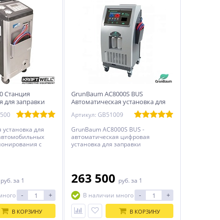
00 Станция
GrunBaum AC8000S BUS
я для заправки
Автоматическая установка для
х кондиционеров
заправки автокондиционеров с
1500
Артикул: GB51009
подогревом
 установка для
GrunBaum AC8000S BUS -
автомобильных
автоматическая цифровая
ионирования с
установка для заправки
. Функции:
автокондиционеров,
очистка
ориентированная на СТО,
системы, отделение
работающие с грузовыми
сброс масла,
автомобилями, спец. техникой и
0
263 500
руб.
за 1
руб.
за 1
е системы,
автобусами.
 заправка фреона
-
+
-
+
много
В наличии много
В КОРЗИНУ
В КОРЗИНУ