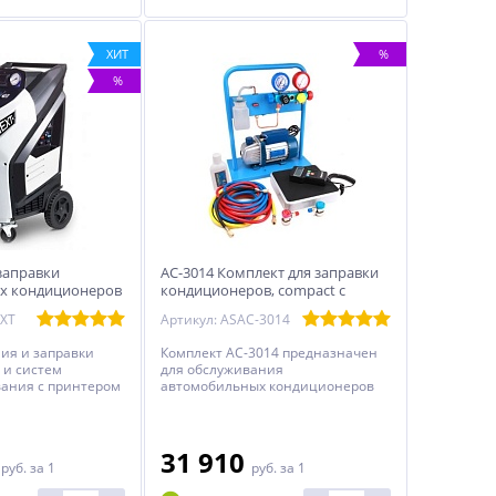
ХИТ
%
%
заправки
AC-3014 Комплект для заправки
х кондиционеров
кондиционеров, compact с
K NEXT
функцией заправки масла
EXT
Артикул: ASAC-3014
ия и заправки
Комплект АС-3014 предназначен
 и систем
для обслуживания
ания с принтером
автомобильных кондиционеров
любых видов транспортных
средств с системой
кондиционирования,
работающей на хладагенте R134a.
0
31 910
руб.
за 1
руб.
за 1