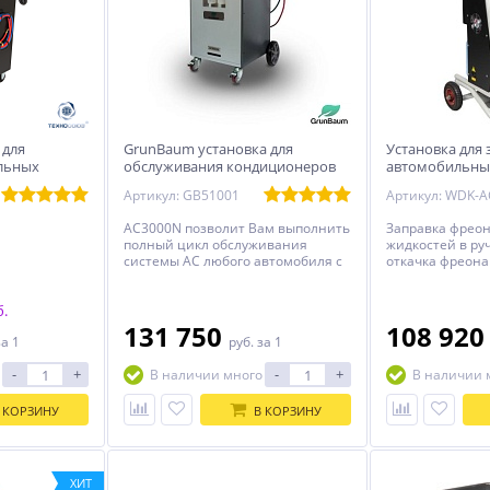
 для
GrunBaum установка для
Установка для 
льных
обслуживания кондиционеров
автомобильны
AC3000N
WDK-AC400 Wie
Артикул: GB51001
Артикул: WDK-A
AC3000N позволит Вам выполнить
Заправка фреон
полный цикл обслуживания
жидкостей в ру
системы AC любого автомобиля с
откачка фреона
газом R134a
б.
131 750
108 92
за 1
руб.
за 1
-
+
-
+
В наличии много
В наличии 
 КОРЗИНУ
В КОРЗИНУ
ХИТ