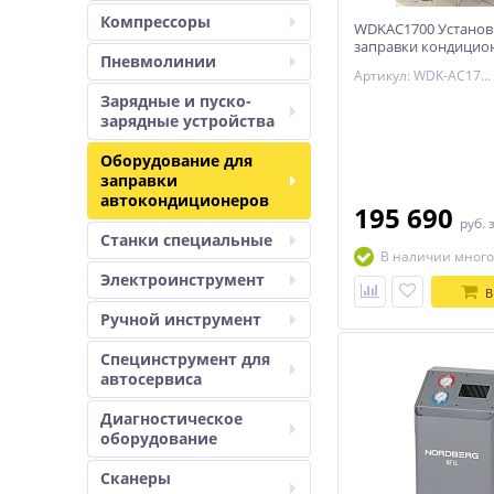
Компрессоры
WDKAC1700 Установ
заправки кондицио
Пневмолинии
Артикул: WDK-AC1700
Зарядные и пуско-
зарядные устройства
Оборудование для
заправки
автокондиционеров
195 690
руб.
Станки специальные
В наличии много
Электроинструмент
В
Ручной инструмент
Специнструмент для
автосервиса
Диагностическое
оборудование
Сканеры