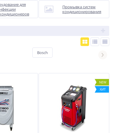
удование для
Промывка систем
инфекции
кондиционирования
окондиционеров
Bosch
GrunBaum
NEW
ХИТ