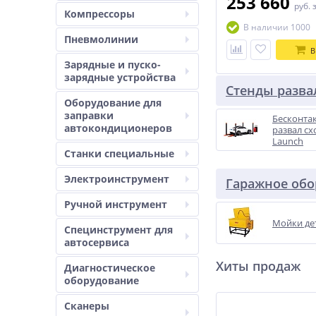
253 660
руб.
Компрессоры
В наличии 1000
Пневмолинии
В
Зарядные и пуско-
зарядные устройства
Стенды разва
Оборудование для
заправки
Бесконта
автокондиционеров
развал с
Launch
Станки специальные
Электроинструмент
Гаражное обо
Ручной инструмент
Мойки де
Специнструмент для
автосервиса
Хиты продаж
Диагностическое
оборудование
Сканеры