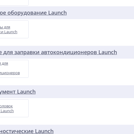
ое оборудование Launch
ы для
ки Launch
 для заправки автокондиционеров Launch
 для
иционеров
умент Launch
оловок
 Launch
ностические Launch