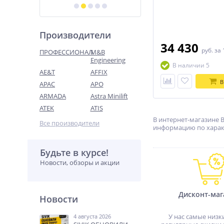
Производители
34 430
руб.
за 
ПРОФЕССИОНАЛ
M&B
Engineering
В наличии 5
AE&T
AFFIX
В
APAC
APO
ARMADA
Astra Minilift
ATEK
ATIS
В интернет-магазине 
Все производители
информацию по характ
Будьте в курсе!
Новости, обзоры и акции
Дисконт-маг
Новости
У нас самые низк
4 августа 2026