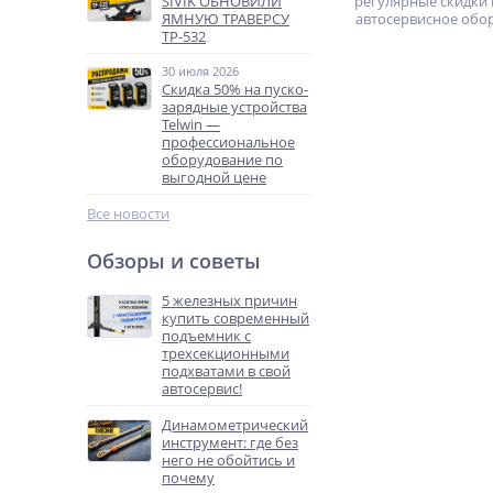
SIVIK ОБНОВИЛИ
регулярные скидки 
ЯМНУЮ ТРАВЕРСУ
автосервисное обо
ТР-532
30 июля 2026
Скидка 50% на пуско-
зарядные устройства
Telwin —
профессиональное
оборудование по
выгодной цене
Все новости
Обзоры и советы
5 железных причин
купить современный
подъемник с
трехсекционными
подхватами в свой
автосервис!
Динамометрический
инструмент: где без
него не обойтись и
почему