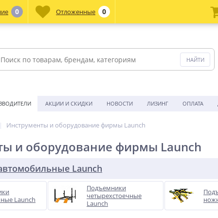
0
0
ние
Отложенные
ЗВОДИТЕЛИ
АКЦИИ И СКИДКИ
НОВОСТИ
ЛИЗИНГ
ОПЛАТА
Инструменты и оборудование фирмы Launch
ты и оборудование фирмы Launch
автомобильные Launch
Подъемники
ики
Под
четырехстоечные
чные Launch
нож
Launch