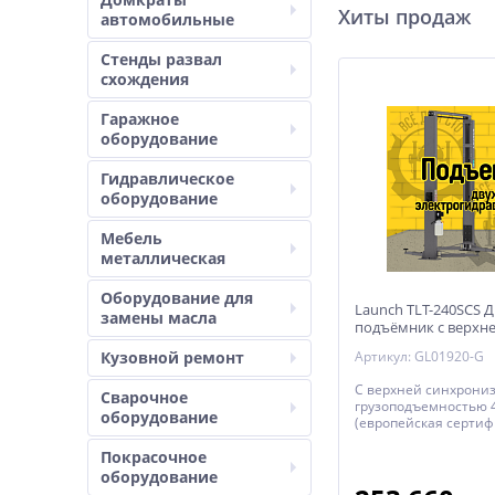
Хиты продаж
автомобильные
Стенды развал
схождения
Гаражное
оборудование
Гидравлическое
оборудование
Мебель
металлическая
Оборудование для
Launch TLT-240SCS 
замены масла
подъёмник с верхн
Кузовной ремонт
Артикул: GL01920-G
С верхней синхрони
Сварочное
грузоподъемностью 
оборудование
(европейская сертиф
Покрасочное
оборудование