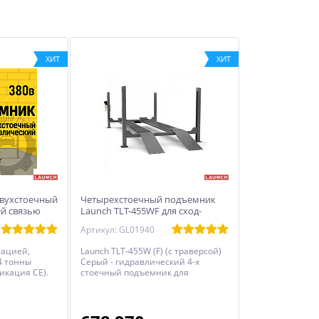
ХИТ
ХИТ
Двухстоечный
Четырехстоечный подъемник
ей связью
Launch TLT-455WF для сход-
развала
Артикул: GL01940
зацией,
Launch TLT-455W (F) (с траверсой)
4 тонны
Серый - гидравлический 4-х
икация CE).
стоечный подъемник для
регулировки развала-схождения.
Грузоподъемность 5.5 тонн, имеет
предустановленную траверсу 2,7 т
с пневматическим управлением.