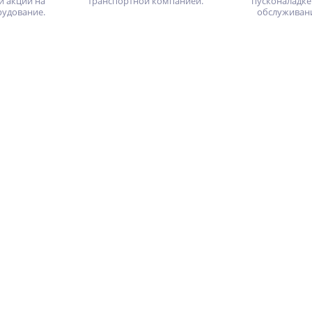
и акции на
транспортной компанией.
пусконаладке
рудование.
обслуживан