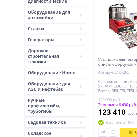
диагностические
Оборудование для
автомойки
Станки
Генераторы
Дорожно-
строительная
Установка для тест
техника
очистки форсунок FS
PIEZO Launch CNC-6
Оборудование Horex
Артикул: LNC-265
С сопротивлением от 
Оборудование для
SPI, MPI, GDI, FSI, JTS, 
АЗС и нефтебаз
Ecotec, DISI, TSI, TFSI,
пьезофорсунки
129 900 руб.
Ручные
Экономия 6 490 руб.
профилегибы,
123 410
трубогибы
руб.
Садовая техника
В наличии 1000
Складское
В