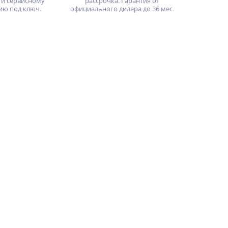
 и сервисному
рассрочка. Гарантия от
ию под ключ.
официального дилера до 36 мес.