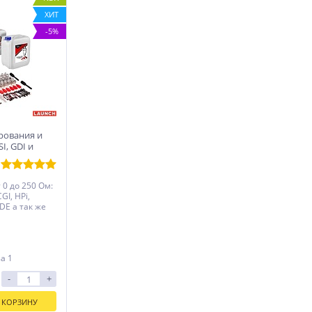
ХИТ
-5%
ирования и
I, GDI и
05+ LNC-265
0 до 250 Oм:
CGI, HPi,
 IDE а так же
за 1
-
+
 КОРЗИНУ