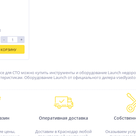
1
-
+
 КОРЗИНУ
Все для СТО можно купить инструменты и оборудование Launch недорог
еристикам. Оборудование Launch от официального дилера vsedlyasto
азин
Оперативная доставка
Собствен
ие цены,
Доставим в Краснодар любой
Оказываем услу