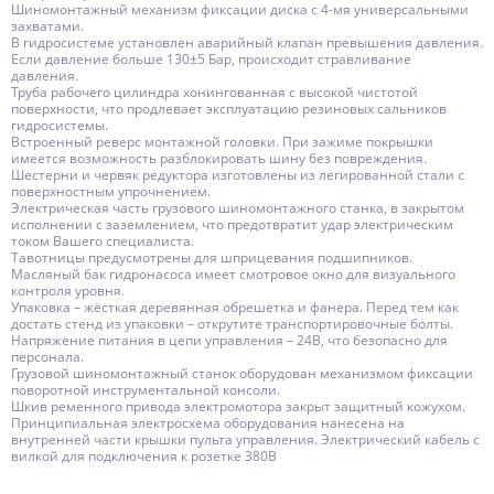
Шиномонтажный механизм фиксации диска с 4-мя универсальными
захватами.
В гидросистеме установлен аварийный клапан превышения давления.
Если давление больше 130±5 Бар, происходит стравливание
давления.
Труба рабочего цилиндра хонингованная с высокой чистотой
поверхности, что продлевает эксплуатацию резиновых сальников
гидросистемы.
Встроенный реверс монтажной головки. При зажиме покрышки
имеется возможность разблокировать шину без повреждения.
Шестерни и червяк редуктора изготовлены из легированной стали с
поверхностным упрочнением.
Электрическая часть грузового шиномонтажного станка, в закрытом
исполнении с заземлением, что предотвратит удар электрическим
током Вашего специалиста.
Тавотницы предусмотрены для шприцевания подшипников.
Масляный бак гидронасоса имеет смотровое окно для визуального
контроля уровня.
Упаковка – жёсткая деревянная обрешетка и фанера. Перед тем как
достать стенд из упаковки – открутите транспортировочные болты.
Напряжение питания в цепи управления – 24В, что безопасно для
персонала.
Грузовой шиномонтажный станок оборудован механизмом фиксации
поворотной инструментальной консоли.
Шкив ременного привода электромотора закрыт защитный кожухом.
Принципиальная электросхема оборудования нанесена на
внутренней части крышки пульта управления. Электрический кабель с
вилкой для подключения к розетке 380В