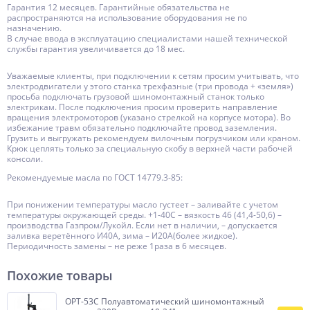
Гарантия 12 месяцев. Гарантийные обязательства не
распространяются на использование оборудования не по
назначению.
В случае ввода в эксплуатацию специалистами нашей технической
службы гарантия увеличивается до 18 мес.
Уважаемые клиенты, при подключении к сетям просим учитывать, что
электродвигатели у этого станка трехфазные (три провода + «земля»)
просьба подключать грузовой шиномонтажный станок только
электрикам. После подключения просим проверить направление
вращения электромоторов (указано стрелкой на корпусе мотора). Во
избежание травм обязательно подключайте провод заземления.
Грузить и выгружать рекомендуем вилочным погрузчиком или краном.
Крюк цеплять только за специальную скобу в верхней части рабочей
консоли.
Рекомендуемые масла по ГОСТ 14779.3-85:
При понижении температуры масло густеет – заливайте с учетом
температуры окружающей среды. +1-40С – вязкость 46 (41,4-50,6) –
производства Газпром/Лукойл. Если нет в наличии, – допускается
заливка веретённого И40А, зима – И20А(более жидкое).
Периодичность замены – не реже 1раза в 6 месяцев.
Похожие товары
OPT-53C Полуавтоматический шиномонтажный