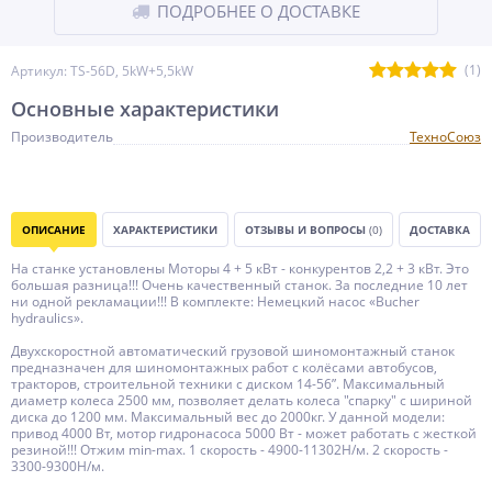
ПОДРОБНЕЕ О ДОСТАВКЕ
(1)
Артикул: TS-56D, 5kW+5,5kW
Основные характеристики
Производитель
ТехноСоюз
ОПИСАНИЕ
ХАРАКТЕРИСТИКИ
ОТЗЫВЫ И ВОПРОСЫ
(0)
ДОСТАВКА
На станке установлены Моторы 4 + 5 кВт - конкурентов 2,2 + 3 кВт. Это
большая разница!!! Очень качественный станок. За последние 10 лет
ни одной рекламации!!! В комплекте: Немецкий насос «Bucher
hydraulics».
Двухскоростной автоматический грузовой шиномонтажный станок
предназначен для шиномонтажных работ с колёсами автобусов,
тракторов, строительной техники с диском 14-56”. Максимальный
диаметр колеса 2500 мм, позволяет делать колеса "спарку" с шириной
диска до 1200 мм. Максимальный вес до 2000кг. У данной модели:
привод 4000 Вт, мотор гидронасоса 5000 Вт - может работать с жесткой
резиной!!! Отжим min-max. 1 скорость - 4900-11302Н/м. 2 скорость -
3300-9300Н/м.